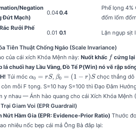
rmation/Negation
Phế lọng 4% 
0.04
0.4
g Đứt Mạch)
đốm lốm đốm
(Rác Rưởi Phế
0.01
0.1
Lặn ngụp sịt l
óa Tiên Thuật Chống Ngáo (Scale Invariance)
f
ạo của cái xích Khóa Mệnh này:
Nuốt khấc
cứng lại 
f
 lá chuối hay Lầu Vàng, Đồ Tể P(Win) nó vẽ rập sống
\alpha_0
\beta_0
=
=
(
1
−
)
H!
Túi móc
,
chọc thẳng dô 
α
r
S
β
r
S
0
0
= rS
= (1-
o còn mỗi F tọng. S=10 hay S=100 thì Đạo Đâm Hướn
r)S
 y nhau — Ánh hào quang cho cái Xích Khóa Mệnh (
 Trại Giam Voi (EPR Guardrail)
 Nứt Hầm Gia (EPR: Evidence-Prior Ratio)
Thước đo 
ao nhiêu nốc bẹp cái mả Ông Bà đắp lại: