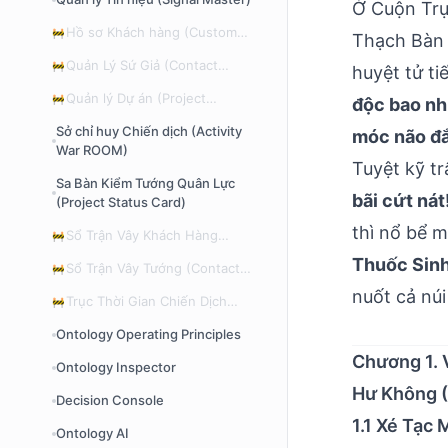
Ở
Cuộn Trụ
Hồ sơ Khách hàng (Customer
🚧
Thạch Bàn 
Master)
Quản Lý Sứ Giả (Contact
🚧
huyệt tử ti
Master)
Quản lý Dự án (Project
🚧
độc bao nh
Master)
Sở chỉ huy Chiến dịch (Activity
móc não đắ
War ROOM)
Tuyệt kỹ tr
Sa Bàn Kiểm Tướng Quân Lực
bãi cứt nát
(Project Status Card)
thì nổ bể 
Sổ Trận Vây Khách Hàng
🚧
(Customer Activity Timeline)
Thuốc Sinh
Sổ Trận Vây Tướng (Contact
🚧
Activity Timeline)
nuốt cả núi
Trục Thời Gian Chiến Dịch
🚧
(My Project Timeline)
Ontology Operating Principles
Chương 1. 
Ontology Inspector
Hư Không 
Decision Console
1.1 Xé Tạc 
Ontology AI