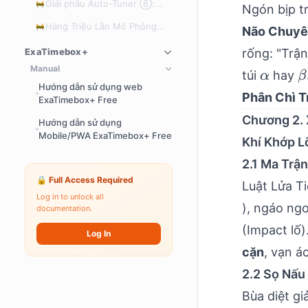
Giải phẫu Auto-Tuner ⑥:
🚧
K-fold CV, Đề xuất Prior
Ngón bịp t
MCMC — Động cơ đo lường
Hàng Triệu Lần Mô Phỏng
🚧
vực thẳm của sự bất định
Não Chuyên
Chế Ngự Sự Bất Định — Mổ
ExaTimebox+
rống: "Trậ
Xẻ Toàn Diện Hệ Thống
EXAWin Auto-Tuner
Manual
\alpha
\
túi
hay
α
β
Hướng dẫn sử dụng web
Phân Chì T
ExaTimebox+ Free
Chương 2. 
Hướng dẫn sử dụng
Mobile/PWA ExaTimebox+ Free
Khí Khớp L
2.1 Ma Trậ
🔒 Full Access Required
Luật Lửa Ti
Log in to unlock all
), ngáo ng
documentation.
(Impact lố)
Log In
cặn
, vạn á
2.2 Sọ Nấu
Bùa diệt giả