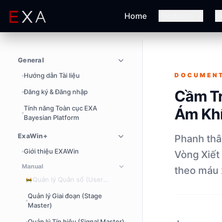
Home
Products
B
General
Hướng dẫn Tài liệu
DOCUMEN
Cầm Tr
Đăng ký & Đăng nhập
Tính năng Toàn cục EXA
Ám Khí
Bayesian Platform
ExaWin+
Phanh thâ
Giới thiệu EXAWin
Vòng Xiết
Manual
theo máu 
Quản lý Quân số (User
🚧
Master)
Quản lý Giai đoạn (Stage
Master)
Quản lý Tín hiệu (Signal Master)