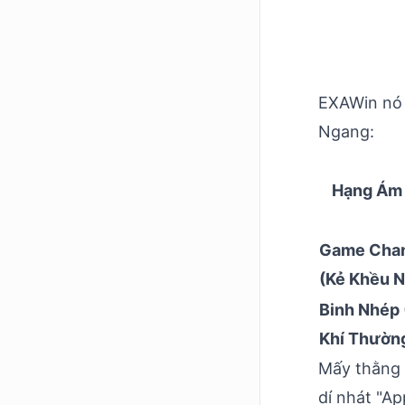
EXAWin nó
Ngang:
Hạng Ám 
Game Cha
(Kẻ Khều N
Binh Nhép
Khí Thườn
Mấy thằng 
dí nhát "Ap