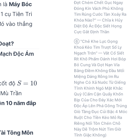
Đợt Chém Chết Gục Ngay
m là
Máy Bóc
Đóng Kín Vách Phủ Không
1 cụ Tiên Tri
Tim Rúng Cước Tàn Xoáy Ra
Khóa Nào?" — Chĩa k Hủy
đó vào thẳng
Diệt Độ Ác Độc Siết Họng
Cực Gắt Định Thần
⑥ "Chẻ Khe Lực Gọng
Đoạt?
Khoá Kéo Tim Trượt Số Ly
 Mạch Độc Ám
Ngạch Trớn" — Vắt Cổ Siết
Rít Khô Phẩm Oánh Hơi Bóp
Bỏ Cung Và Gọt Nạn Vía
Bằng Điềm Không Đầu Mối
Miệng Dáng Rỗng Im Ru
S=10
=
10
Nghe Có Xả Nước Từ Giếng
 cốt độ
S
Tĩnh Khinh Ngó Mặt Khắc
 Mù Trần
Quỳ (Cấm Cận Quẩy Khốn
Bịp Của Cho Đáy Xác Mới
iên 10 năm đắp
Độc Áp Lên Phá Gông Trúng
Giò Tầng Đục Củi Bậc 4 Móc
Ruột Cho Tiền Kéo Mỏ Ra
Riêng Nối Tôn Chén Chỗ
Này Dễ Trộm Nứt Tim Giờ
Tài Tông Môn
Tỉnh Giặc Không)