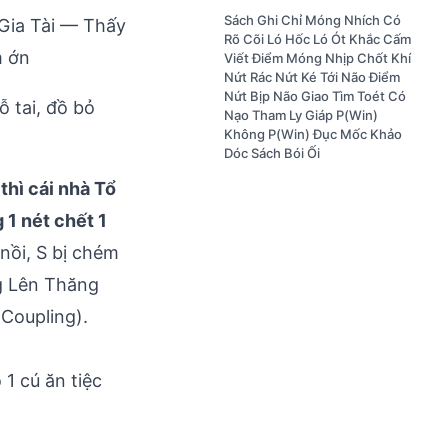
Sách Ghi Chỉ Móng Nhích Có
Gia Tài — Thấy
Rõ Cõi Ló Hốc Ló Ót Khắc Cấm
 ớn
Viết Điểm Móng Nhịp Chốt Khí
Nứt Rác Nứt Ké Tới Não Điểm
Nứt Bịp Não Giao Tìm Toét Có
ỗ tai, đồ bỏ
Nạo Tham Ly Giáp P(Win)
Không P(Win) Đục Mốc Khảo
Dóc Sách Bói Ối
thì cái nhà Tổ
 1 nét chết 1
nồi, S bị chém
g Lên Thăng
Coupling).
1 cú ăn tiệc