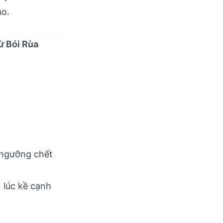
ao.
ừ Bói Rùa
p\bigl(-k \cdot (P(\text{Win}) - T)\bigr)}
 ngưỡng chết
 lúc kề cạnh