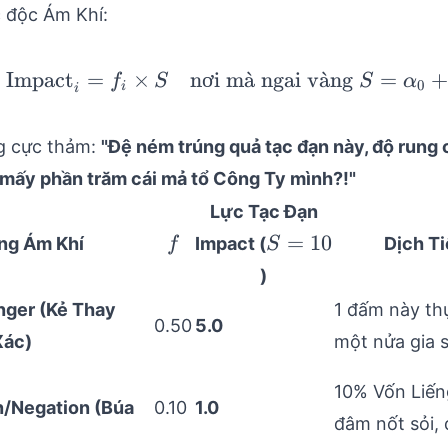
 độc Ám Khí:
Impact
=
×
n
ơ
i m
\text{Impact}_i = f_
a
ˋ
ngai v
a
ˋ
ng
=
+
f
S
S
α
0
i
i
g cực thảm:
"Đệ ném trúng quả tạc đạn này, độ rung 
 mấy phần trăm cái mả tổ Công Ty mình?!"
Lực Tạc Đạn
f
S=10
=
10
ng Ám Khí
Impact (
Dịch T
f
S
)
ger (Kẻ Thay
1 đấm này th
0.50
5.0
Xác)
một nửa gia 
10% Vốn Liế
n/Negation (Búa
0.10
1.0
đâm nốt sỏi, 