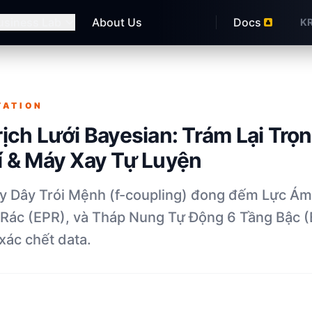
usiness Lab
About Us
Docs
K
TATION
ịch Lưới Bayesian: Trám Lại Trọ
 & Máy Xay Tự Luyện
y Dây Trói Mệnh (f-coupling) đong đếm Lực Ám 
 Rác (EPR), và Tháp Nung Tự Động 6 Tầng Bậc (
xác chết data.