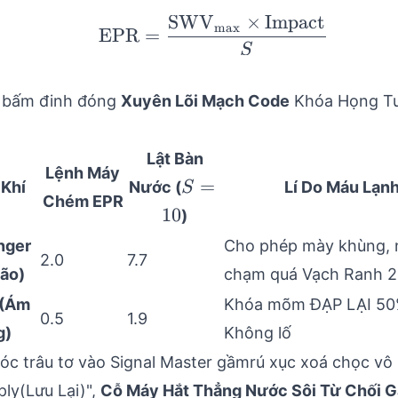
SWV
×
Impact
\text{EPR} = \frac
m
a
x
EPR
=
S
 bấm đinh đóng
Xuyên Lõi Mạch Code
Khóa Họng Tu
Lật Bàn
Lệnh Máy
S=10
=
Khí
Nước (
Lí Do Máu Lạn
S
Chém EPR
10
)
nger
Cho phép mày khùng,
2.0
7.7
ão)
chạm quá Vạch Ranh 
 (Ám
Khóa mõm ĐẠP LẠI 50
0.5
1.9
g)
Không lố
óc trâu tơ vào Signal Master gầmrú xục xoá chọc vô
ply(Lưu Lại)",
Cỗ Máy Hắt Thẳng Nước Sôi Từ Chối G