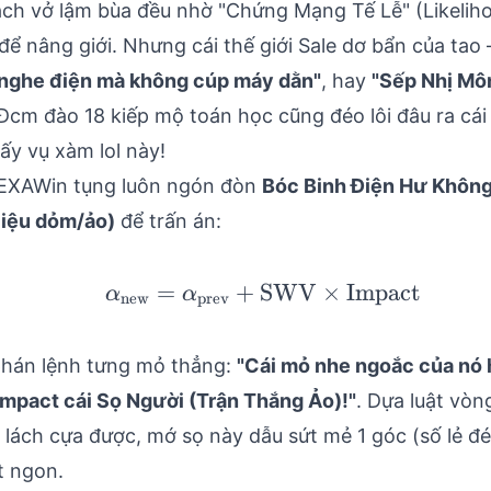
sách vở lậm bùa đều nhờ "Chứng Mạng Tế Lễ" (Likelih
 để nâng giới. Nhưng cái thế giới Sale dơ bẩn của ta
nghe điện mà không cúp máy dằn"
, hay
"Sếp Nhị Môn
cm đào 18 kiếp mộ toán học cũng đéo lôi đâu ra cái
ấy vụ xàm lol này!
EXAWin tụng luôn ngón đòn
Bóc Binh Điện Hư Khôn
 liệu dỏm/ảo)
để trấn án:
=
+
SWV
\alpha_{\text{new}}
×
Impact
α
α
new
prev
phán lệnh tưng mỏ thẳng:
"Cái mỏ nhe ngoắc của nó
mpact cái Sọ Người (Trận Thắng Ảo)!"
. Dựa luật vòn
 lách cựa được, mớ sọ này dẫu sứt mẻ 1 góc (số lẻ đ
t ngon.