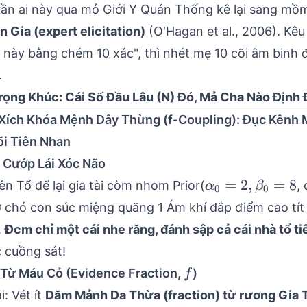
rần ai này qua mỏ Giới Y Quán Thống kê lại sang mồ
 Gia (expert elicitation)
(O'Hagan et al., 2006). Kêu 
n này bằng chém 10 xác", thì nhét mẹ 10 cõi âm binh 
beta
.
rọng Khúc: Cái Số Đầu Lâu (N) Đó, Mả Cha Nào Định 
Xích Khóa Mệnh Dây Thừng (f-Coupling): Đục Kênh
õi Tiên Nhan
n Cướp Lái Xóc Não
\alpha_0=2,
=
2
,
=
8
ên Tổ để lại gia tài còm nhom Prior(
,
α
β
0
0
\beta_0=8
ơ chó con súc miệng quăng 1 Ám khí đắp điểm cao tít
.
Đcm chỉ một cái nhe răng, đánh sập cả cái nhà tổ t
c cuồng sát!
f
 Từ Máu Cỏ (Evidence Fraction,
)
f
i: Vét ít
Dăm Mảnh Da Thừa (fraction) từ rương Gia 