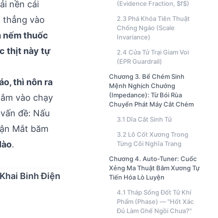
rải nền cái
(Evidence Fraction, $f$)
 thẳng vào
2.3 Phá Khóa Tiên Thuật
Chống Ngáo (Scale
m nếm thuốc
Invariance)
 thịt này tự
2.4 Cửa Tử Trại Giam Voi
(EPR Guardrail)
Chương 3. Bể Chém Sinh
o, thì nôn ra
Mệnh Nghịch Chướng
(Impedance): Từ Bói Rùa
Mắm vào chạy
Chuyển Phát Máy Cắt Chém
 vấn đề: Nấu
3.1 Dĩa Cắt Sinh Tử
rận Mắt băm
3.2 Lô Cốt Xương Trong
Nào
.
Từng Cõi Nghĩa Trang
Chương 4. Auto-Tuner: Cuốc
Xẻng Ma Thuật Băm Xương Tự
Khai Binh Điện
Tiến Hóa Lò Luyện
4.1 Tháp Sống Đốt Tử Khí
Phẩm (Phase) — "Hốt Xác
Đủ Làm Ghế Ngồi Chưa?"