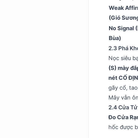
Weak Affi
(Gió Sươn
No Signal 
Bùa)
2.3 Phá Kh
Nọc siêu b
(S) mày đắp
nét CỐ ĐỊN
gãy cổ, ta
Mây vẫn ôm
2.4 Cửa Tử
Đo Cửa Rạn
hốc được b