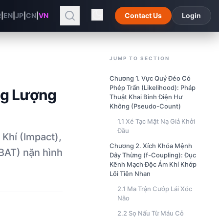
R
|
EN
|
JP
|
CN
|
VN
Contact Us
Login
JUMP TO SECTION
Chương 1. Vực Quỷ Đéo Có
Phép Trấn (Likelihood): Pháp
ng Lượng
Thuật Khai Binh Điện Hư
Không (Pseudo-Count)
1.1 Xé Tạc Mặt Nạ Giả Khởi
Đầu
Khí (Impact),
Chương 2. Xích Khóa Mệnh
BAT) nặn hình
Dây Thừng (f-Coupling): Đục
Kênh Mạch Độc Ám Khí Khớp
Lõi Tiên Nhan
2.1 Ma Trận Cướp Lái Xóc
Não
2.2 Sọ Nấu Từ Máu Cỏ