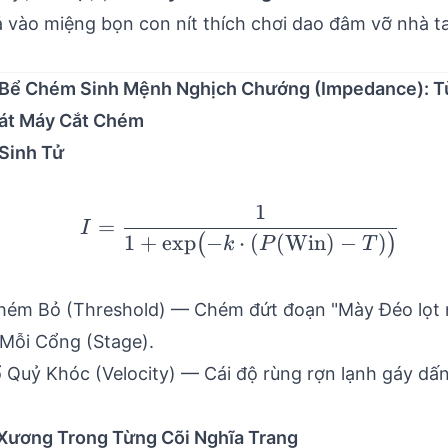
ả vào miệng bọn con nít thích chơi dao đâm vỡ nhà t
Bể Chém Sinh Mệnh Nghịch Chướng (Impedance): T
át Máy Cắt Chém
 Sinh Tử
1
I = \frac{1}{1 + \ex
=
I
1
+
exp
−
⋅
(
(
Win
)
−
)
(
)
k
P
T
ém Bỏ (Threshold) — Chém đứt đoạn "Mày Đéo lọt
 Mỗi Cổng (Stage).
 Quỷ Khóc (Velocity) — Cái độ rùng rợn lạnh gáy dấn
 Xương Trong Từng Cõi Nghĩa Trang