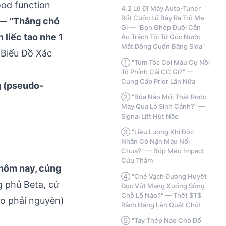
P(D
ood function
4.2 Lũ Đĩ Máy Auto-Tuner
\mid
Rốt Cuộc Lũ Bày Ra Trò Mẹ
o —
"Thằng chó
\theta)
Gì — "Bọn Ghép Đuôi Cắn
 liếc tao nhe 1
Áo Trách Tội Từ Góc Nước
Mắt Đống Cuốn Băng Sida"
 Biểu Đồ Xác
① "Túm Tóc Coi Máu Cụ Nồi
Tổ Phỉnh Cái CC Gì?" —
Cung Cấp Prior Lần Nữa
g (pseudo-
② "Bùa Nào Mới Thật Rước
Mày Qua Lò Sinh Cảnh?" —
Signal Lift Hút Não
③ "Liều Lượng Khí Độc
 = \alpha_{\text{prev}} + \text{SWV} \tim
Nhấn Có Nặn Máu Nổi
Chua?" — Bóp Méo Impact
Cứu Thảm
 hôm nay, cúng
④ "Chẻ Vạch Đường Huyết
\alpha,
g phủ Beta, cứ
Đục Vứt Mạng Xuống Sông
\beta
Chỗ Lỗ Nào?" — Thết $T$
éo phải nguyên)
Rách Háng Lên Quật Chốt
> 0
⑤ "Tay Thép Nào Cho Đổ