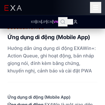
KR
|
EN
|
JP
|
CN
|
VN
DOCUMENTATION
Ứng dụng di động (Mobile App)
Hướng dẫn ứng dụng di động EXAWin+:
Action Queue, ghi hoạt động, bản nháp
giọng nói, đính kèm bằng chứng,
khuyến nghị, cảnh báo và cài đặt PWA
Ứng dụng di động (Mobile App)
Ứng dụng di động
EXAWin là một giao diện