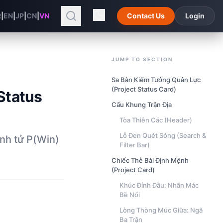
R
|
EN
|
JP
|
CN
|
VN
Contact Us
Login
JUMP TO SECTION
Sa Bàn Kiểm Tướng Quân Lực
(Project Status Card)
Status
Cấu Khung Trận Địa
Tòa Thiên Các (Header)
Lỗ Đen Quét Sóng (Search &
inh tử P(Win)
Filter Bar)
Chiếc Thẻ Bài Định Mệnh
(Project Card)
Khúc Đỉnh Đầu: Nhãn Mác
Bề Nổi
Lòng Thòng Múc Giữa: Ngã
Ba Trận