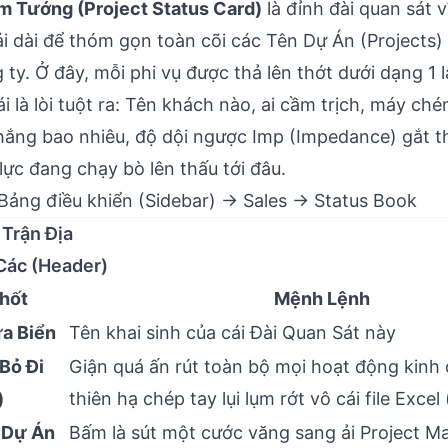
m Tướng (Project Status Card)
là đỉnh đài quan sát 
i dài để thóm gọn toàn cõi các Tên Dự Án (Projects)
 ty. Ở đây, mỗi phi vụ được thả lên thớt dưới dạng 1 
i là lòi tuột ra: Tên khách nào, ai cầm trịch, máy ch
thắng bao nhiêu, độ dội ngược Imp (Impedance) gắt t
lực đang chạy bò lên thấu tới đâu.
Bảng điều khiển (Sidebar) → Sales → Status Book
Trận Địa
Các (Header)
hốt
Mệnh Lệnh
a Biển
Tên khai sinh của cái Đài Quan Sát này
Bỏ Đi
Giận quá ấn rút toàn bộ mọi hoạt động kin
)
thiên hạ chép tay lụi lụm rớt vô cái file Excel 
 Dự Án
Bấm là sút một cước văng sang ải Project M