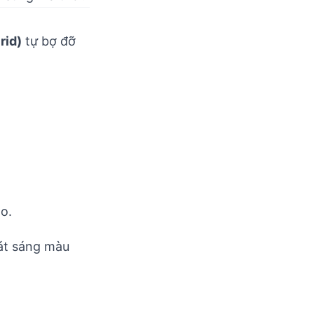
rid)
tự bợ đỡ
o.
hát sáng màu
XX)