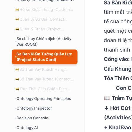
Sa Bàn Kiể
Hồ sơ Khách hàng (Customer
🚧
tầm mắt trả
Master)
Quản Lý Sứ Giả (Contact
🚧
tế của công
Master)
Quản lý Dự án (Project
🚧
quét một cá
Master)
Sở chỉ huy Chiến dịch (Activity
đoán tỉ lệ 
War ROOM)
thanh sinh 
Sa Bàn Kiểm Tướng Quân Lực
Cổng vào:
(Project Status Card)
Cấu Khung 
Sổ Trận Vây Khách Hàng
🚧
(Customer Activity Timeline)
Tòa Thiên 
Sổ Trận Vây Tướng (Contact
🚧
Activity Timeline)
Con C
Trục Thời Gian Chiến Dịch
🚧
(My Project Timeline)
📖 Trảm Tự
Ontology Operating Principles
↓ Hốt Cứt 
Ontology Inspector
(Activities
Decision Console
+ Khai Đao
Ontology AI