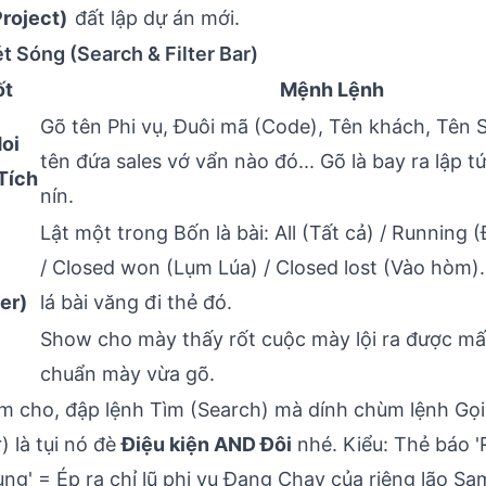
roject)
đất lập dự án mới.
t Sóng (Search & Filter Bar)
ốt
Mệnh Lệnh
Gõ tên Phi vụ, Đuôi mã (Code), Tên khách, Tên S
oi
tên đứa sales vớ vẩn nào đó... Gõ là bay ra lập 
Tích
nín.
Lật một trong Bốn là bài: All (Tất cả) / Running
/ Closed won (Lụm Lúa) / Closed lost (Vào hòm)
er)
lá bài văng đi thẻ đó.
Show cho mày thấy rốt cuộc mày lội ra được mấ
chuẩn mày vừa gõ.
m cho, đập lệnh Tìm (Search) mà dính chùm lệnh Gọ
) là tụi nó đè
Điệu kiện AND Đôi
nhé. Kiểu: Thẻ báo '
ng' = Ép ra chỉ lũ phi vụ Đang Chạy của riêng lão S