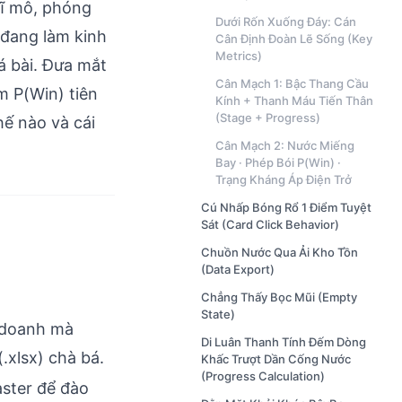
vĩ mô, phóng
Dưới Rốn Xuống Đáy: Cán
 đang làm kinh
Cân Định Đoàn Lẽ Sống (Key
Metrics)
lá bài. Đưa mắt
Cân Mạch 1: Bậc Thang Cầu
ém P(Win) tiên
Kính + Thanh Máu Tiến Thân
(Stage + Progress)
hế nào và cái
Cân Mạch 2: Nước Miếng
Bay · Phép Bói P(Win) ·
Trạng Kháng Áp Điện Trở
Cú Nhấp Bóng Rổ 1 Điểm Tuyệt
Sát (Card Click Behavior)
Chuồn Nước Qua Ải Kho Tồn
(Data Export)
Chẳng Thấy Bọc Mũi (Empty
State)
h doanh mà
Di Luân Thanh Tính Đếm Dòng
(.xlsx) chà bá.
Khấc Trượt Dần Cống Nước
(Progress Calculation)
aster để đào