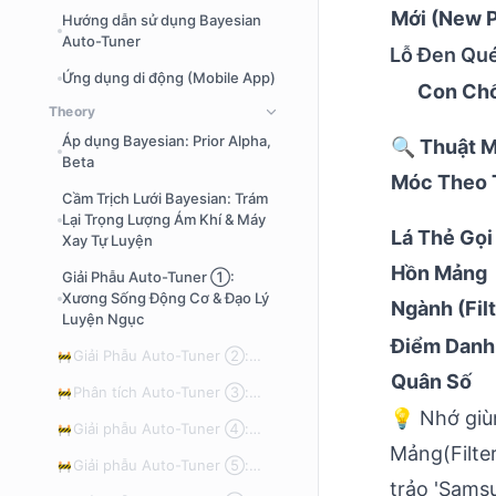
Mới (New P
Hướng dẫn sử dụng Bayesian
Auto-Tuner
Lỗ Đen Qué
Ứng dụng di động (Mobile App)
Con Ch
Theory
Áp dụng Bayesian: Prior Alpha,
🔍 Thuật M
Beta
Móc Theo 
Cầm Trịch Lưới Bayesian: Trám
Lại Trọng Lượng Ám Khí & Máy
Lá Thẻ Gọi
Xay Tự Luyện
Hồn Mảng
Giải Phẫu Auto-Tuner ①:
Xương Sống Động Cơ & Đạo Lý
Ngành (Filt
Luyện Ngục
Điểm Danh
Giải Phẫu Auto-Tuner ②:
🚧
Signal Lift — Thử Thượng
Quân Số
Phân tích Auto-Tuner ③:
🚧
Phương Bảo Kiếm, Có Sát
Công cụ Grid Search — Tối
💡 Nhớ giù
Thật Không?
Giải phẫu Auto-Tuner ④:
🚧
ưu hóa Impact, Dampening và
Threshold và k — Hình học
Mảng(Filter
Silence
Giải phẫu Auto-Tuner ⑤:
🚧
của việc ra quyết định
Kiểm định thống kê — AUC,
trảo 'Samsu