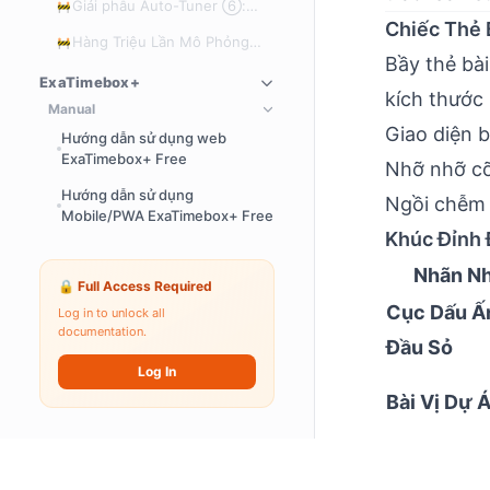
Giải phẫu Auto-Tuner ⑥:
🚧
K-fold CV, Đề xuất Prior
MCMC — Động cơ đo lường
Chiếc Thẻ 
Hàng Triệu Lần Mô Phỏng
🚧
vực thẳm của sự bất định
Bầy thẻ bà
Chế Ngự Sự Bất Định — Mổ
ExaTimebox+
Xẻ Toàn Diện Hệ Thống
kích thước
EXAWin Auto-Tuner
Manual
Giao diện b
Hướng dẫn sử dụng web
ExaTimebox+ Free
Nhỡ nhỡ cỡ 
Hướng dẫn sử dụng
Ngồi chễm 
Mobile/PWA ExaTimebox+ Free
Khúc Đỉnh 
Nhãn Nh
🔒 Full Access Required
Cục Dấu Ấ
Log in to unlock all
documentation.
Đầu Sỏ
Log In
Bài Vị Dự 
Phù Mã Đó