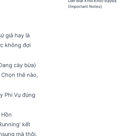
Dằn Mặt Khỏi Khóc BậyBạ
(Important Notes)
ứ giả hay là
tức không đợi
 (Đang cày bừa)
. Chọn thẻ nào,
y Phi Vụ đúng
i Hồn
Running' kết
amsung mà thôi.