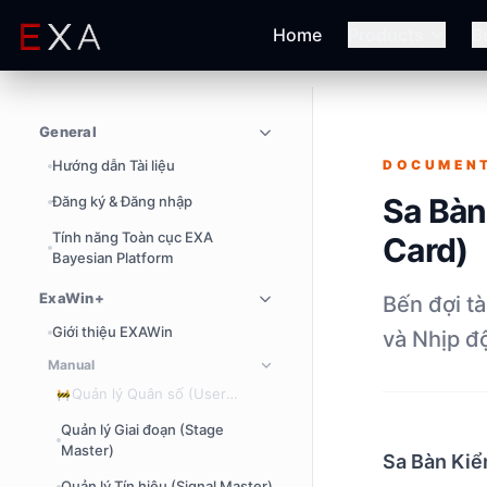
Home
Products
B
General
Hướng dẫn Tài liệu
DOCUMEN
Sa Bàn
Đăng ký & Đăng nhập
Tính năng Toàn cục EXA
Card)
Bayesian Platform
ExaWin+
Bến đợi t
Giới thiệu EXAWin
và Nhịp đ
Manual
Quản lý Quân số (User
🚧
Master)
Quản lý Giai đoạn (Stage
Master)
Sa Bàn Kiể
Quản lý Tín hiệu (Signal Master)