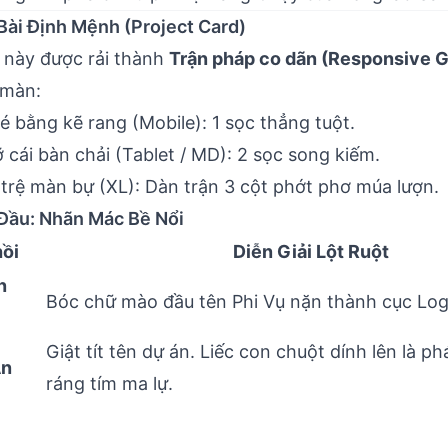
Bài Định Mệnh (Project Card)
i này được rải thành
Trận pháp co dãn (Responsive G
 màn:
é bằng kẽ rang (Mobile): 1 sọc thẳng tuột.
cái bàn chải (Tablet / MD): 2 sọc song kiếm.
trệ màn bự (XL): Dàn trận 3 cột phớt phơ múa lượn.
Đầu: Nhãn Mác Bề Nổi
ồi
Diễn Giải Lột Ruột
n
Bóc chữ mào đầu tên Phi Vụ nặn thành cục Log
Giật tít tên dự án. Liếc con chuột dính lên là p
Án
ráng tím ma lự.
ng
Đuôi Mã chốt không ngụy tạo (PRJ-YYMM-XX