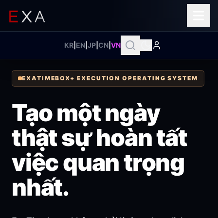
KR
|
EN
|
JP
|
CN
|
VN
EXATIMEBOX+ EXECUTION OPERATING SYSTEM
Tạo một ngày
thật sự hoàn tất
việc quan trọng
nhất.