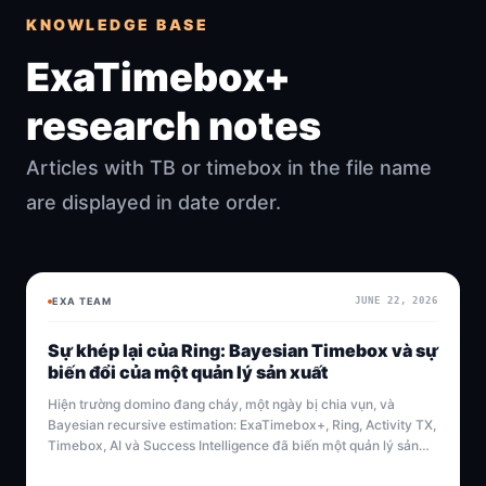
KNOWLEDGE BASE
ExaTimebox+
research notes
Articles with TB or timebox in the file name
are displayed in date order.
EXA TEAM
JUNE 22, 2026
BAYESIAN
BAYESIAN
Sự khép lại của Ring: Bayesian Timebox và sự
biến đổi của một quản lý sản xuất
Hiện trường domino đang cháy, một ngày bị chia vụn, và
Bayesian recursive estimation: ExaTimebox+, Ring, Activity TX,
Timebox, AI và Success Intelligence đã biến một quản lý sản
xuất thành kiến trúc sư của thời gian như thế nào.