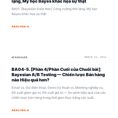
lặng, Mỹ học Bayes khắc họa sự thật
BA01. [Bayesian Data Noir] Công xưởng tĩnh lặng, Mỹ học
Bayes khắc họa sự thật
ANALYSIS
EXAEULER
MARCH 16, 2016
BAYESIAN
BAYESIAN
BA04-5. [Phần 4/Phần Cuối của Chuỗi bài]
Bayesian A/B Testing — Chiến lược Bán hàng
nào Hiệu quả hơn?
Email vs. Gọi điện thoại, Demo kỹ thuật vs. Meeting nghiệp vụ,
Đề xuất giảm giá vs. Đề xuất giá trị — So sánh hiệu quả của các
chiến lược bán hàng trong thời gian thực bằng xác suất
Bayesian thay vì giá trị p-value của trường phái tần suất. Thậm
chí tự động hóa việc tối ưu chiến lược bằng cách sử dụng
ANALYSIS
Thompson Sampling.