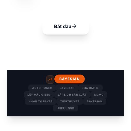
trở thành khoa học dữ liệu hoàn
hảo.
Bắt đầu
BAYESIAN
AUTO-TUNER
BAYESIAN
EXA OMNI+
LẤY MẪU GIBBS
LẬP LỊCH SẢN XUẤT
MCMC
NHÂN TỐ BAYES
TIỂUTHUYẾT
BAYEAIAN
LIKELIHOOD