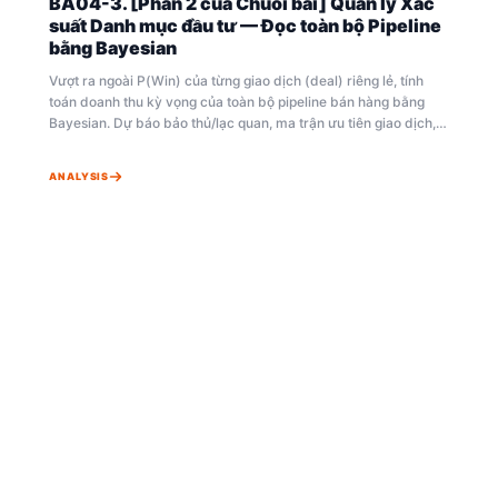
BA04-3. [Phần 2 của Chuỗi bài] Quản lý Xác
suất Danh mục đầu tư — Đọc toàn bộ Pipeline
bằng Bayesian
Vượt ra ngoài P(Win) của từng giao dịch (deal) riêng lẻ, tính
toán doanh thu kỳ vọng của toàn bộ pipeline bán hàng bằng
Bayesian. Dự báo bảo thủ/lạc quan, ma trận ưu tiên giao dịch,
và phân bổ nguồn lực tối ưu — toán học và chiến lược của Quản
lý Danh mục đầu tư Bayesian.
ANALYSIS