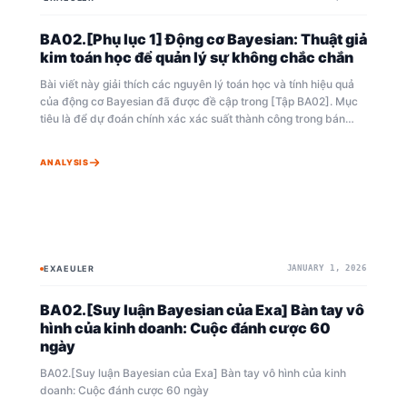
BA02.[Phụ lục 1] Động cơ Bayesian: Thuật giả
kim toán học để quản lý sự không chắc chắn
Bài viết này giải thích các nguyên lý toán học và tính hiệu quả
của động cơ Bayesian đã được đề cập trong [Tập BA02]. Mục
tiêu là để dự đoán chính xác xác suất thành công trong bán
hàng trong một môi trường kinh doanh không chắc chắn. Về cốt
lõi, nó đề cập đến quá trình đưa ra các chỉ số quyết định tối ưu
ANALYSIS
bằng cách kết hợp phân phối Beta, giúp định lượng các kinh
nghiệm trong quá khứ, và phân phối Nhị thức, giúp nắm bắt các
tín hiệu thời gian thực từ hiện trường. Đặc biệt, bài viết nhấn
mạnh việc tối đa hóa tính thời gian thực và hiệu quả tính toán
của hệ thống bằng cách sử dụng phân phối Tiên nghiệm liên
hợp, cho phép cập nhật tức thì mà không cần các phép toán
EXAEULER
JANUARY 1, 2026
BAYESIAN
BAYEAIAN
phức tạp. Ngoài ra, mô hình này áp dụng phương pháp ước
lượng đệ quy giúp đưa ra phán đoán ngay khi dữ liệu phát sinh,
BA02.[Suy luận Bayesian của Exa] Bàn tay vô
đảm bảo tính hợp lý về mặt kỹ thuật được tối ưu hóa cho kinh
doanh hiện đại. Kết quả là, tài liệu này cho thấy rõ ràng cách
hình của kinh doanh: Cuộc đánh cược 60
mô hình hóa toán học tinh vi chuyển đổi trực giác mơ hồ thành
ngày
những hiểu biết sâu sắc dựa trên dữ liệu đáng tin cậy.
BA02.[Suy luận Bayesian của Exa] Bàn tay vô hình của kinh
doanh: Cuộc đánh cược 60 ngày