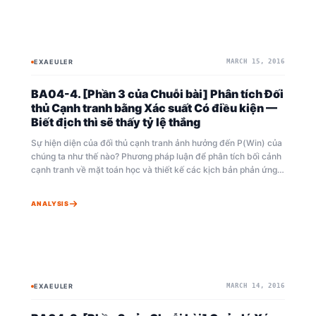
EXAEULER
MARCH 15, 2016
BAYESIAN
BAYESIAN
BA04-4. [Phần 3 của Chuỗi bài] Phân tích Đối
thủ Cạnh tranh bằng Xác suất Có điều kiện —
Biết địch thì sẽ thấy tỷ lệ thắng
Sự hiện diện của đối thủ cạnh tranh ảnh hưởng đến P(Win) của
chúng ta như thế nào? Phương pháp luận để phân tích bối cảnh
cạnh tranh về mặt toán học và thiết kế các kịch bản phản ứng
chiến lược bằng cách sử dụng xác suất có điều kiện, mạng
Bayesian, và Hệ số Tác động Cạnh tranh (CIF).
ANALYSIS
EXAEULER
MARCH 14, 2016
BAYESIAN
BAYESIAN