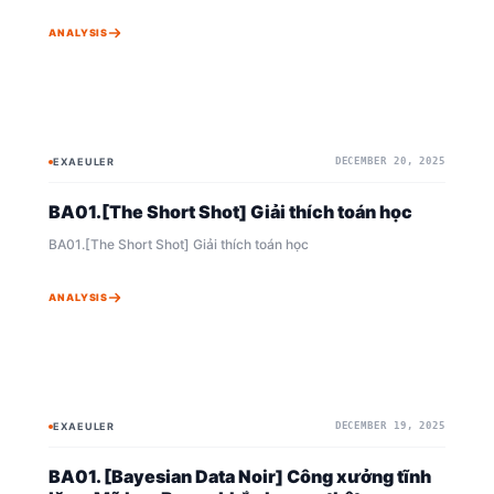
ANALYSIS
EXAEULER
DECEMBER 20, 2025
BAYESIAN
BAYEAIAN
BA01.[The Short Shot] Giải thích toán học
BA01.[The Short Shot] Giải thích toán học
ANALYSIS
EXAEULER
DECEMBER 19, 2025
BAYESIAN
MCMC
BA01. [Bayesian Data Noir] Công xưởng tĩnh