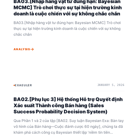
BA03.[Nhập hàng vật tư đúng hạn: Bayesian
giúp ích rất nhiều trong việc nắm bắt nội dung này.
MCMC] Trò chơi thực sự tại hiện trường kinh
doanh là cuộc chiến với sự không chắc chắn
BA03.[Nhập hàng vật tư đúng hạn: Bayesian MCMC] Trò chơi
thực sự tại hiện trường kinh doanh là cuộc chiến với sự không
chắc chắn
ANALYSIS
EXAEULER
JANUARY 5, 2026
BAYESIAN
LIKELIHOOD
BA02.[Phụ lục 3] Hệ thống Hỗ trợ Quyết định
Xác suất Thành công Bán hàng (Sales
Success Probability Decision System)
Qua Phần 1 và 2 của tập [BA02. Suy luận Bayesian Exa: Bàn tay
vô hình của Bán hàng—Cuộc đánh cược 60 ngày], chúng ta đã
khám phá cách công cụ Bayesian thiết lập 'niềm tin tiên