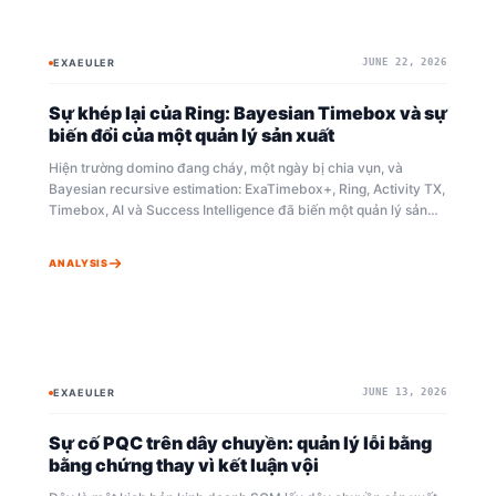
EXAEULER
JUNE 22, 2026
BAYESIAN
BAYESIAN
Sự khép lại của Ring: Bayesian Timebox và sự
biến đổi của một quản lý sản xuất
Hiện trường domino đang cháy, một ngày bị chia vụn, và
Bayesian recursive estimation: ExaTimebox+, Ring, Activity TX,
Timebox, AI và Success Intelligence đã biến một quản lý sản
xuất thành kiến trúc sư của thời gian như thế nào.
ANALYSIS
EXAEULER
JUNE 13, 2026
BAYESIAN
EXA OMNI+
Sự cố PQC trên dây chuyền: quản lý lỗi bằng
bằng chứng thay vì kết luận vội