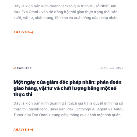
Đây là kịch bản kinh doanh làm rõ quá trình trụ sở Nhật Bản
đưa Exa Omni+ vào để đồng bộ thời gian thực trạng thái sản
xuất, vật tư, chất lượng, tồn kho và xuất hàng của pháp nhân
nước ngoài, nhằm thực hiện hỗ trợ chủ động và ra quyết định
đa quốc gia thay vì giám sát thụ động. Tài liệu chiếu sáng cách
ANALYSIS
hạ tầng vận hành đa ngôn ngữ xóa bỏ rào cản ngôn ngữ giữa
ban lãnh đạo trụ sở, quản lý tiếng Nhật tại hiện trường và công
nhân địa phương.
EXAEULER
JUNE 13, 2026
BAYESIAN
EXA OMNI+
Một ngày của giám đốc pháp nhân: phán đoán
giao hàng, vật tư và chất lượng bằng một sổ
thực thi
Đây là kịch bản kinh doanh giải thích giá trị ra quyết định mà sổ
thực thi, dashboard, Bayesian Risk, Ontology AI-Agent và Auto-
Tuner của Exa Omni+ cung cấp, thông qua cảnh một nhà quản
lý pháp nhân sản xuất Việt Nam phán đoán rủi ro giao hàng, vật
tư, chất lượng, tồn kho và xuất hàng trong một ngày.
ANALYSIS