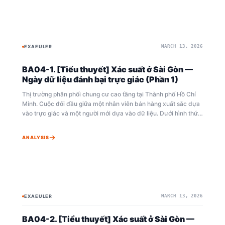
EXAEULER
MARCH 13, 2026
BAYESIAN
TIỂUTHUYẾT
BA04-1. [Tiểu thuyết] Xác suất ở Sài Gòn —
Ngày dữ liệu đánh bại trực giác (Phần 1)
Thị trường phân phối chung cư cao tầng tại Thành phố Hồ Chí
Minh. Cuộc đối đầu giữa một nhân viên bán hàng xuất sắc dựa
vào trực giác và một người mới dựa vào dữ liệu. Dưới hình thức
tiểu thuyết, câu chuyện này sẽ giải thích cách công cụ Bayesian
EXAWin trở thành vũ khí chiến thắng trong cuộc cạnh tranh bán
ANALYSIS
bất động sản ở Đông Nam Á. Phần 1: Khoảng lặng trước cơn
bão — Hai nhân viên bán hàng ở Sài Gòn.
EXAEULER
MARCH 13, 2026
BAYESIAN
TIỂUTHUYẾT
BA04-2. [Tiểu thuyết] Xác suất ở Sài Gòn —