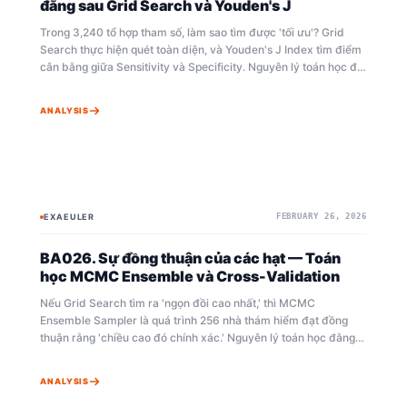
đằng sau Grid Search và Youden's J
Trong 3,240 tổ hợp tham số, làm sao tìm được 'tối ưu'? Grid
Search thực hiện quét toàn diện, và Youden's J Index tìm điểm
cân bằng giữa Sensitivity và Specificity. Nguyên lý toán học để
dữ liệu tự điều chỉnh trọng số giai đoạn (T) và độ nhạy tín hiệu
(k) — trụ cột đầu tiên của Auto-Tuner — được giải thích cùng
ANALYSIS
bối cảnh kinh doanh.
EXAEULER
FEBRUARY 26, 2026
BAYESIAN
AUTO-TUNER
BA026. Sự đồng thuận của các hạt — Toán
học MCMC Ensemble và Cross-Validation
Nếu Grid Search tìm ra 'ngọn đồi cao nhất,' thì MCMC
Ensemble Sampler là quá trình 256 nhà thám hiểm đạt đồng
thuận rằng 'chiều cao đó chính xác.' Nguyên lý toán học đằng
sau Emcee affine-invariant walker, R̂ convergence diagnostics,
HDI 95% credible interval, 5-Fold cross-validation và Signal
ANALYSIS
Lift analysis — được giải thích cùng bối cảnh kinh doanh.