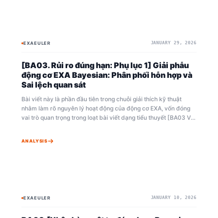
EXAEULER
JANUARY 29, 2026
BAYESIAN
LẤY MẪU GIBBS
[BA03. Rủi ro đúng hạn: Phụ lục 1] Giải phẫu
động cơ EXA Bayesian: Phân phối hỗn hợp và
Sai lệch quan sát
Bài viết này là phần đầu tiên trong chuỗi giải thích kỹ thuật
nhằm làm rõ nguyên lý hoạt động của động cơ EXA, vốn đóng
vai trò quan trọng trong loạt bài viết dạng tiểu thuyết [BA03 Vật
tư về đúng hạn: Bayesian MCMC]. Vì loạt bài này đề cập đến
Phân phối hỗn hợp (Mixture Distribution) và MCMC (Markov
ANALYSIS
Chain Monte Carlo) Gibbs Sampling — những kỹ thuật cao cấp
trong suy luận Bayesian — nên nội dung có thể sâu sắc và quá
trình tính toán có phần phức tạp. Do đó, chúng tôi dự định tiếp
cận vấn đề này theo từng bước chi tiết để người đọc dễ tiếp
nhận nhất có thể. Để hiểu rõ bối cảnh chung, chúng tôi khuyên
bạn nên đọc nguyên tác tiểu thuyết trước. Ngoài ra, vì lý thuyết
EXAEULER
JANUARY 10, 2026
BAYESIAN
BAYEAIAN
Bayesian mở rộng khái niệm theo từng giai đoạn, việc xem xét
các tập phim và giải thích toán học của BA01 và BA02 trước sẽ