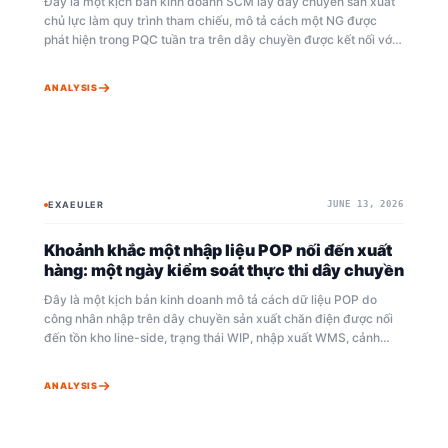
Đây là một kịch bản kinh doanh SCM lấy dây chuyền sản xuất
chủ lực làm quy trình tham chiếu, mô tả cách một NG được
phát hiện trong PQC tuần tra trên dây chuyền được kết nối với
LOT, dây chuyền, vị trí, loại lỗi, trạng thái xử lý, rủi ro vật tư
cung ứng và ảnh hưởng đến giao hàng. Tài liệu giải thích cách
ANALYSIS
hồ sơ chất lượng dựa trên giấy và Excel được chuẩn hóa trong
Exa Omni+, và cách các bằng chứng lặp lại cập nhật phán đoán
rủi ro.
EXAEULER
JUNE 13, 2026
BAYESIAN
EXA OMNI+
Khoảnh khắc một nhập liệu POP nối đến xuất
hàng: một ngày kiểm soát thực thi dây chuyền
Đây là một kịch bản kinh doanh mô tả cách dữ liệu POP do
công nhân nhập trên dây chuyền sản xuất chăn điện được nối
đến tồn kho line-side, trạng thái WIP, nhập xuất WMS, cảnh
báo rủi ro sản xuất R/Y/G và màn hình giám sát của trụ sở Nhật
Bản. Tài liệu giải thích cách hiện trường sử dụng Exa Omni+
ANALYSIS
xoay quanh lệnh sản xuất, thực tích và tín hiệu rủi ro, thay vì
phải hiểu các thuật toán phức tạp.