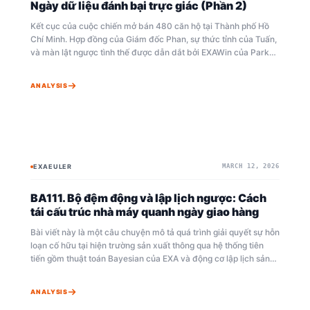
Ngày dữ liệu đánh bại trực giác (Phần 2)
Kết cục của cuộc chiến mở bán 480 căn hộ tại Thành phố Hồ
Chí Minh. Hợp đồng của Giám đốc Phan, sự thức tỉnh của Tuấn,
và màn lật ngược tình thế được dẫn dắt bởi EXAWin của Park
Jun-hyuk. Cuộc đối đầu giữa trực giác và dữ liệu cuối cùng
cũng đi đến hồi kết.
ANALYSIS
EXAEULER
MARCH 12, 2026
BAYESIAN
LẬP LỊCH SẢN XUẤT
BA111. Bộ đệm động và lập lịch ngược: Cách
tái cấu trúc nhà máy quanh ngày giao hàng
Bài viết này là một câu chuyện mô tả quá trình giải quyết sự hỗn
loạn cố hữu tại hiện trường sản xuất thông qua hệ thống tiên
tiến gồm thuật toán Bayesian của EXA và động cơ lập lịch sản
xuất. Thoát khỏi phương thức sản xuất đẩy hàng bừa bãi trong
quá khứ, hệ thống đưa vào mô phỏng dựa trên dữ liệu và lập
ANALYSIS
lịch ngược để kiểm soát chính xác điểm nghẽn của quy trình.