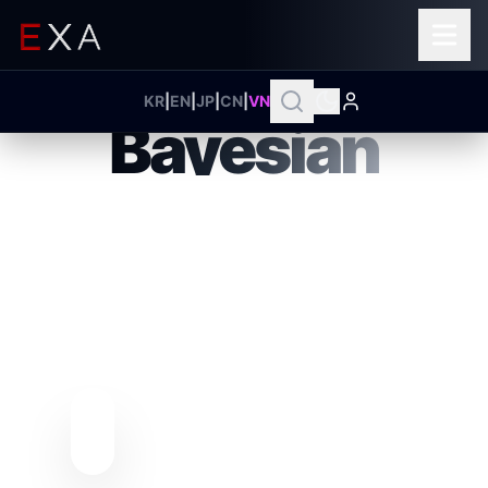
ENTERPRISE INTELLIGENCE HUB
KR
|
EN
|
JP
|
CN
|
VN
Bayesian
BAYESIAN EXAWIN-
RATE FORECASTER
Phân tích tín hiệu từ các cuộc đàm
phán trong thời gian thực bằng cập
nhật Bayesian để dự đoán xác suất
thành công. Với EXAWin, bán hàng