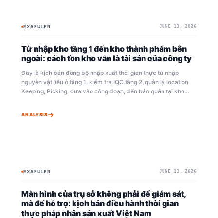
EXAEULER
JUNE 13, 2026
BAYESIAN
EXA OMNI+
Từ nhập kho tầng 1 đến kho thành phẩm bên
ngoài: cách tồn kho vẫn là tài sản của công ty
Đây là kịch bản đồng bộ nhập xuất thời gian thực từ nhập
nguyên vật liệu ở tầng 1, kiểm tra IQC tầng 2, quản lý location
Keeping, Picking, đưa vào công đoạn, đến bảo quản tại kho
thành phẩm 3PL bên ngoài. Tài liệu giải thích cách các ngoại lệ
hiện trường như xuất khác, Scrap, trả hàng, điều chỉnh kiểm kê
ANALYSIS
được đối soát thành độ chính xác tồn kho toàn công ty.
EXAEULER
JUNE 13, 2026
BAYESIAN
EXA OMNI+
Màn hình của trụ sở không phải để giám sát,
mà để hỗ trợ: kịch bản điều hành thời gian
thực pháp nhân sản xuất Việt Nam