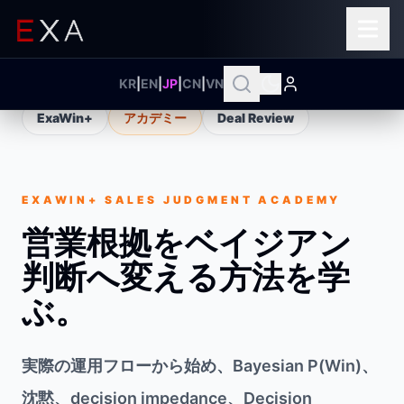
KR
|
EN
|
JP
|
CN
|
VN
ExaWin+
アカデミー
Deal Review
EXAWIN+ SALES JUDGMENT ACADEMY
営業根拠をベイジアン
判断へ変える方法を学
ぶ。
実際の運用フローから始め、Bayesian P(Win)、
沈黙、decision impedance、Decision