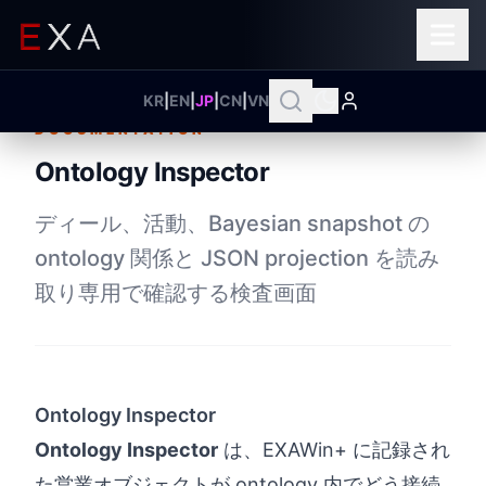
KR
|
EN
|
JP
|
CN
|
VN
DOCUMENTATION
Ontology Inspector
ディール、活動、Bayesian snapshot の
ontology 関係と JSON projection を読み
取り専用で確認する検査画面
Ontology Inspector
Ontology Inspector
は、EXAWin+ に記録され
た営業オブジェクトが ontology 内でどう接続