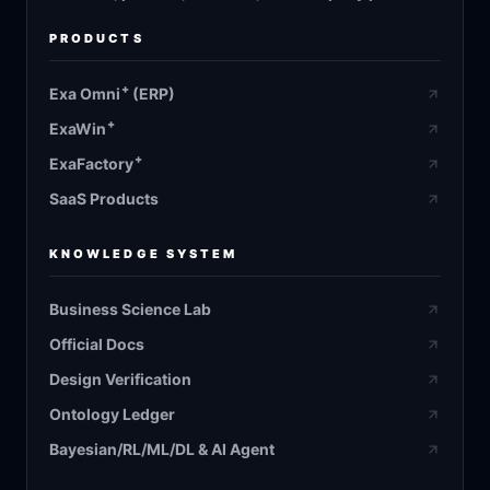
PRODUCTS
+
Exa Omni
(ERP)
+
ExaWin
+
ExaFactory
SaaS Products
KNOWLEDGE SYSTEM
Business Science Lab
Official Docs
Design Verification
Ontology Ledger
Bayesian/RL/ML/DL & AI Agent