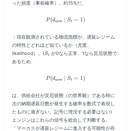
= 1)
った頻度（事前確率）。約15%だ。
(
∣
P(d_{\text{new}} \mid S_
=
1
)
P
d
S
new
t
：現在観測されている物流指標が、遅延レジーム
の特性とどれほど似ているか（尤度、
S_t
likelihood）。(
が0なら正常、1なら災厄状態で
S
t
あるため、
(
∣
P(d_{\text{new}} \mid S_
=
1
)
P
d
S
new
t
は、供給会社が災厄状態（の世界観）である時に
次の納期遅延日数が発生する確率を数式で表現し
たものに過ぎない。記号に埋没する必要はない)
エンジンはこれらの信号を総合して判断する。
「マーカスが遅延レジームに進入する可能性が存