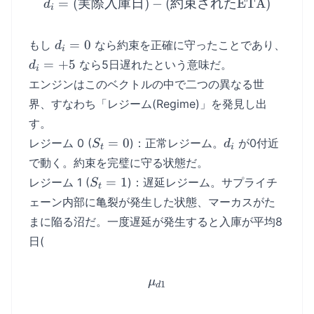
=
(
実際入庫日
)
−
d_i = (\text{実際入庫日}
(
約束された
ETA
)
d
i
d_i
d_i
=
0
もし
なら約束を正確に守ったことであり、
d
i
=
=
=
+
5
なら5日遅れたという意味だ。
d
i
0
+5
エンジンはこのベクトルの中で二つの異なる世
界、すなわち「レジーム(Regime)」を発見し出
す。
S_t
d_i
=
0
レジーム 0 (
)：正常レジーム。
が0付近
S
d
t
i
=
で動く。約束を完璧に守る状態だ。
0
S_t
=
1
レジーム 1 (
)：遅延レジーム。サプライチ
S
t
=
ェーン内部に亀裂が発生した状態、マーカスがた
1
まに陥る沼だ。一度遅延が発生すると入庫が平均8
日(
\mu_{d1}
μ
1
d