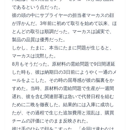
であるという点だった。
彼の頭の中にサプライヤーの担当者マーカスの顔
が浮かんだ。3年前に初めて取引を始めて以来、ほ
とんどの取引は順調だった。マーカスは誠実で、
製品の品質は優秀だった。
しかし、たまに、本当にたまに問題が生じると、
マーカスは沈黙した。
8月もそうだった。原材料の需給問題で9日間遅延
した時も、彼は納期日の3日前にようやく一通のメ
ールをよこした。その時の屈辱感が彼の脳裏をか
すめた。当時、原材料の需給問題で生産が一週間
遅れ、彼を含む関連部署は急いで代替日程を組む
ために二晩を徹夜した。結果的には入庫に成功し
たが、その過程で生じた追加費用と混乱は、購買
チームの評価にそのまま反映された。
彼は手のひらで顔をこすった。「今回は違わなけ