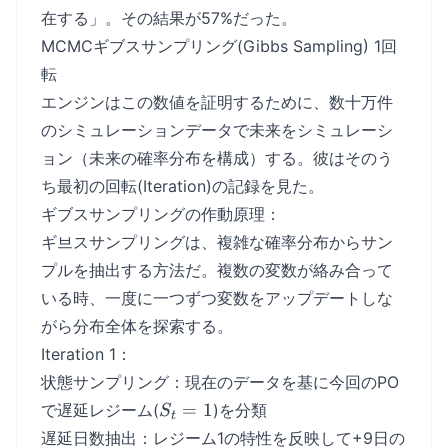
在する」。その結果が57%だった。
MCMCギブスサンプリング(Gibbs Sampling) 1回
転
エンジンはこの数値を証明するために、数十万件
のシミュレーションデータで未来をシミュレーシ
ョン（未来の確率分布を構成）する。彼はそのう
ち最初の回転(Iteration)の記録を見た。
ギブスサンプリングの作動原理：
ギ브スサンプリングは、複雑な確率分布からサン
プルを抽出する方法だ。複数の変数が絡み合って
いる時、一度に一つずつ変数をアップデートしな
がら分布全体を探索する。
Iteration 1：
状態サンプリング：現在のデータを基に今回のPO
S_t
=
1
で遅延レジーム(
)を分類
S
t
=
遅延日数抽出：レジーム1の特性を反映して+9日の