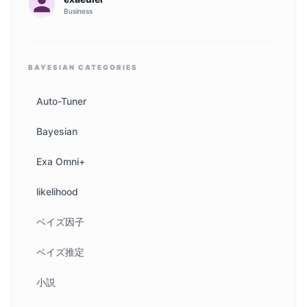
Business
BAYESIAN
CATEGORIES
Auto-Tuner
Bayesian
Exa Omni+
likelihood
ベイズ因子
ベイズ推定
小説