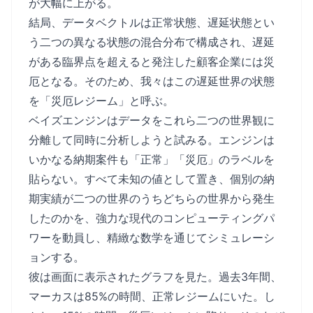
が大幅に上がる。
結局、データベクトルは正常状態、遅延状態とい
う二つの異なる状態の混合分布で構成され、遅延
がある臨界点を超えると発注した顧客企業には災
厄となる。そのため、我々はこの遅延世界の状態
を「災厄レジーム」と呼ぶ。
ベイズエンジンはデータをこれら二つの世界観に
分離して同時に分析しようと試みる。エンジンは
いかなる納期案件も「正常」「災厄」のラベルを
貼らない。すべて未知の値として置き、個別の納
期実績が二つの世界のうちどちらの世界から発生
したのかを、強力な現代のコンピューティングパ
ワーを動員し、精緻な数学を通じてシミュレーシ
ョンする。
彼は画面に表示されたグラフを見た。過去3年間、
マーカスは85%の時間、正常レジームにいた。し