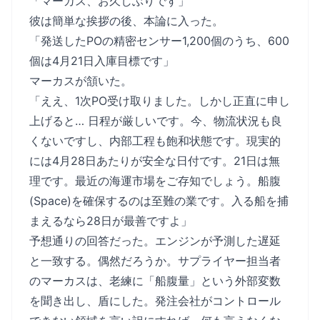
「マーカス、お久しぶりです」
彼は簡単な挨拶の後、本論に入った。
「発送したPOの精密センサー1,200個のうち、600
個は4月21日入庫目標です」
マーカスが頷いた。
「ええ、1次PO受け取りました。しかし正直に申し
上げると… 日程が厳しいです。今、物流状況も良
くないですし、内部工程も飽和状態です。現実的
には4月28日あたりが安全な日付です。21日は無
理です。最近の海運市場をご存知でしょう。船腹
(Space)を確保するのは至難の業です。入る船を捕
まえるなら28日が最善ですよ」
予想通りの回答だった。エンジンが予測した遅延
と一致する。偶然だろうか。サプライヤー担当者
のマーカスは、老練に「船腹量」という外部変数
を聞き出し、盾にした。発注会社がコントロール