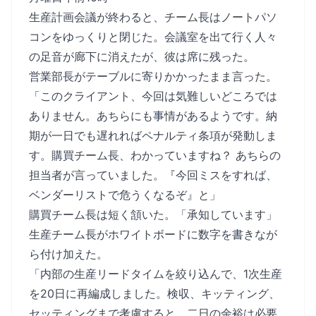
生産計画会議が終わると、チーム長はノートパソ
コンをゆっくりと閉じた。会議室を出て行く人々
の足音が廊下に消えたが、彼は席に残った。
営業部長がテーブルに寄りかかったまま言った。
「このクライアント、今回は気難しいどころでは
ありません。あちらにも事情があるようです。納
期が一日でも遅れればペナルティ条項が発動しま
す。購買チーム長、わかっていますね？ あちらの
担当者が言っていました。『今回ミスをすれば、
ベンダーリストで危うくなるぞ』と」
購買チーム長は短く頷いた。「承知しています」
生産チーム長がホワイトボードに数字を書きなが
ら付け加えた。
「内部の生産リードタイムを絞り込んで、1次生産
を20日に再編成しました。検収、キッティング、
セッティングまで考慮すると、二日の余裕は必要