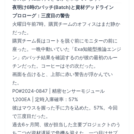
夜明け6時のバッチ(Batch)と資材デッドライン
プロローグ：三度目の警告
火曜日午前7時。購買チームのオフィスはまだ静か
だった。
購買チーム長はコートを脱ぐ前にモニターの前に
座った。一晩中動いていた「Exa知能型推論エンジ
ン」のバッチ結果を確認するのが彼の最初のルー
チンだった。コーヒーはその次だった。
画面を点けると、上部に赤い警告が浮かんでい
た。
PO#2024-0847 | 精密センサーモジュール
1,200EA | 定時入庫確率：57%
彼はマウスを握った手に力を込めた。57%。今回
で三度目だった。
過去6ヶ月間、彼が担当した主要プロジェクトのう
ち二つが資材遅延で危機を迎えた。一つ目はサプ