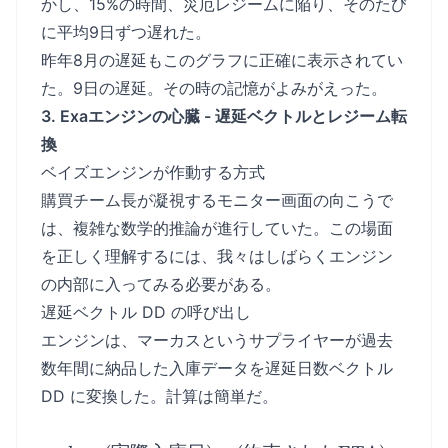
かし、15%の時間、災厄レジームに陥り、そのたび
に平均9日ずつ遅れた。
昨年8月の遅延もこのグラフに正確に表示されてい
た。9日の遅延。その時の記憶がよみがえった。
3. Exaエンジンの心臓 - 遅延ベクトルとレジーム転
換
ベイズエンジンが作動する方式
購買チーム長が凝視するモニター画面の向こうで
は、複雑な数学的推論が進行していた。この場面
を正しく理解するには、我々はしばらくエンジン
の内部に入ってみる必要がある。
遅延ベクトル DD の呼び出し
エンジンは、マーカスというサプライヤーが過去
数年間に納品した入庫データを遅延日数ベクトル
DD に変換した。計算は簡単だ。