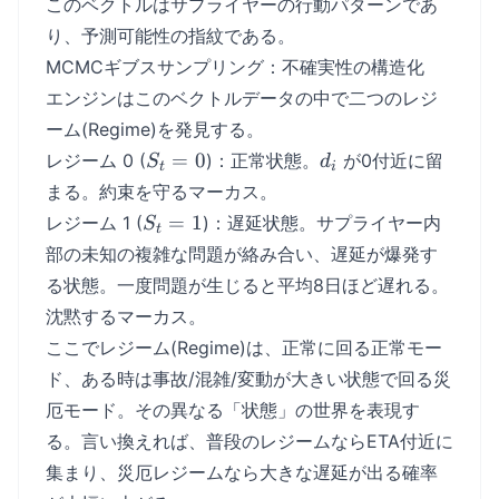
このベクトルはサプライヤーの行動パターンであ
り、予測可能性の指紋である。
MCMCギブスサンプリング：不確実性の構造化
エンジンはこのベクトルデータの中で二つのレジ
ーム(Regime)を発見する。
S_t
d_i
=
0
レジーム 0 (
)：正常状態。
が0付近に留
S
d
t
i
=
まる。約束を守るマーカス。
0
S_t
=
1
レジーム 1 (
)：遅延状態。サプライヤー内
S
t
=
部の未知の複雑な問題が絡み合い、遅延が爆発す
1
る状態。一度問題が生じると平均8日ほど遅れる。
沈黙するマーカス。
ここでレジーム(Regime)は、正常に回る正常モー
ド、ある時は事故/混雑/変動が大きい状態で回る災
厄モード。その異なる「状態」の世界を表現す
る。言い換えれば、普段のレジームならETA付近に
集まり、災厄レジームなら大きな遅延が出る確率