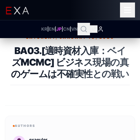
KR
|
EN
|
JP
|
CN
|
VN
SATURDAY, JANUARY 10, 2026
Published on
BA03.[適時資材入庫：ベイ
ズMCMC] ビジネス現場の真
のゲームは不確実性との戦い
AUTHORS
exaeuler