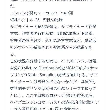
た。
エンジンが見たマーカスの二つの顔
D
遅延ベクトル
：習性の記録
D
サプライヤーの納品記録は、サプライヤーの作業
方式、作業者の行動様式、組織の能率と不能率、
管理者の管理哲学、会社の経営方式など、供給会
社のすべてが反映された複雑系からの結果であ
る。
この状況を分析するために、ベイズエンジンは混
合分布(Mixture Distribution)とMCMCギブスサン
プリング(Gibbs Sampling)方式を適用する。サプ
ライチェーンは線形的ではないからだ。具体的な
数学的モデリングは別冊の付録シリーズで扱うこ
とにし、ここでは核心ロジックだけを確認する。
ベイズエンジンはマーカスとの過去3年間の取引デ
D
ータを遅延日数ベクトル
に変換する。
D