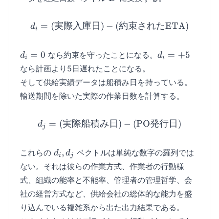
=
(
実際入庫日
)
−
d_i = (\text{実際入庫日}
(
約束された
ETA
)
d
i
d_i
d_i
=
0
=
+
5
なら約束を守ったことになる。
d
d
i
i
=
=
なら計画より5日遅れたことになる。
0
+5
そして供給実績データは船積み日を持っている。
輸送期間を除いた実際の作業日数を計算する。
=
(
実際船積み日
d_j = (\text{実際船積み日}
)
−
(
PO
発行日
)
d
j
d_i,
,
これらの
ベクトルは単純な数字の羅列では
d
d
i
j
d_j
ない。それは彼らの作業方式、作業者の行動様
式、組織の能率と不能率、管理者の管理哲学、会
社の経営方式など、供給会社の総体的な能力を盛
り込んでいる複雑系から出た出力結果である。