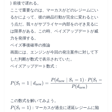
) 前後で遅れる。
ここで重要なのは、マーカスがどのレジームにい
るかによって、彼の納品行動が完全に変わるとい
う点だ。我々がサプライヤー内部をのぞき見るに
は限界がある。この時、ベイズアップデートが威
力を発揮する。
ベイズ事後確率の推論
画面には、エンジンが今回の発注案件に対して下
した判断が数式で表示されていた。
ベイズアップデート数式：
(
∣
=
1
)
⋅
(
=
1
)
P(S_t = 1 \mid d_{\text{
P
d
S
P
S
new
t
t
(
=
1
∣
)
=
P
S
d
new
t
(
)
P
d
new
この数式を解いてみよう。
P(S_t
(
=
1
)
：マーカスが過去に遅延レジームに陥
P
S
t