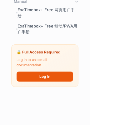
Manual
ExaTimebox+ Free 网页用户手
册
ExaTimebox+ Free 移动/PWA用
户手册
🔒 Full Access Required
Log in to unlock all
documentation.
Log In