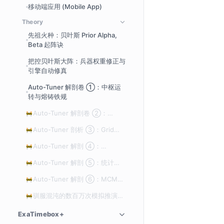
移动端应用 (Mobile App)
Theory
先祖火种：贝叶斯 Prior Alpha,
Beta 起阵诀
把控贝叶斯大阵：兵器权重修正与
引擎自动修真
Auto-Tuner 解剖卷 ①：中枢运
转与熔铸铁规
Auto-Tuner 解剖卷 ②：
🚧
Signal Lift — 这护身符到底灵
Auto-Tuner 剖析 ③：Grid
🚧
不灵？
Search 引擎 — Impact、
Auto-Tuner 解剖 ④：
🚧
Dampening 与 Silence 优化
Threshold 与 k — 决策的几何
Auto-Tuner 解剖 ⑤：统计学
🚧
学
验证 — AUC, K-fold CV, Prior
Auto-Tuner 解剖 ⑥：MCMC
🚧
推荐
— 探索不确定性深渊的引擎
驯服混沌的数百万次模拟推演
🚧
— EXAWin Auto-Tuner 终极解
ExaTimebox+
剖