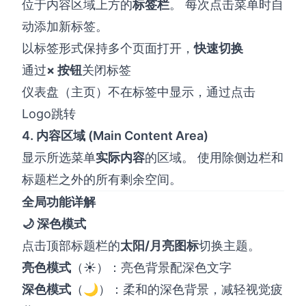
位于内容区域上方的
标签栏
。 每次点击菜单时自
动添加新标签。
以标签形式保持多个页面打开，
快速切换
通过
× 按钮
关闭标签
仪表盘（主页）不在标签中显示，通过点击
Logo跳转
4. 内容区域 (Main Content Area)
显示所选菜单
实际内容
的区域。 使用除侧边栏和
标题栏之外的所有剩余空间。
全局功能详解
🌙 深色模式
点击顶部标题栏的
太阳/月亮图标
切换主题。
亮色模式
（☀️）：亮色背景配深色文字
深色模式
（🌙）：柔和的深色背景，减轻视觉疲