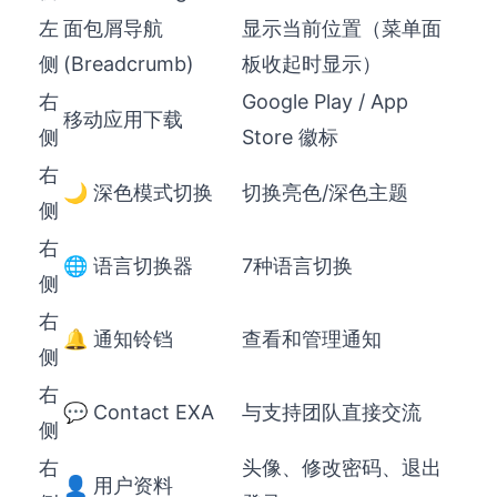
左
面包屑导航
显示当前位置（菜单面
侧
(Breadcrumb)
板收起时显示）
右
Google Play / App
移动应用下载
侧
Store 徽标
右
🌙 深色模式切换
切换亮色/深色主题
侧
右
🌐 语言切换器
7种语言切换
侧
右
🔔 通知铃铛
查看和管理通知
侧
右
💬 Contact EXA
与支持团队直接交流
侧
右
头像、修改密码、退出
👤 用户资料