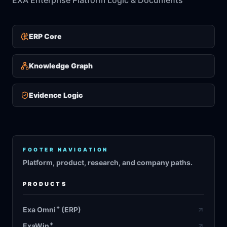
EXA Enterprise Platform Logic & Documents
ERP Core
Knowledge Graph
Evidence Logic
FOOTER NAVIGATION
Platform, product, research, and company paths.
PRODUCTS
+
Exa Omni
(ERP)
+
ExaWin