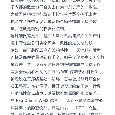
子内部的数量也不会失去作为个别资产的一致性。
之后即使根据运行线请求按箱单位逐个拣配出库，
也能在台账中无误记录从哪个箱子扣减了多少数
量。这就是精密的收发存结构。
这种细微追溯性，是在大量材料高速投入的生产环
境中守住全公司实物库存一致性的最关键防线。
例如，由于装配工序产线的特性，一天消耗的微型
连接器部件数量达到数千个。如果仅仅发生 20 个数
量误差，并且没有实时反映到账簿扣减中，这个误
差就会作为看不见的在制品 WIP 停滞或材料损失，
被埋没在工序线某处。最终，它会变成每月底全体
员工整夜走在仓库里、拆开货架上的箱子逐一计数
的消耗性盘点战争，以及找不到原因的账簿偏差。
在 Exa Omni+ WMS 体系下，库存不是简单放在仓
库货架上的静态物品。它是由品目、LOT、托盘、
箱、保管单元 Cell 位置、质量状态以及收发存交易