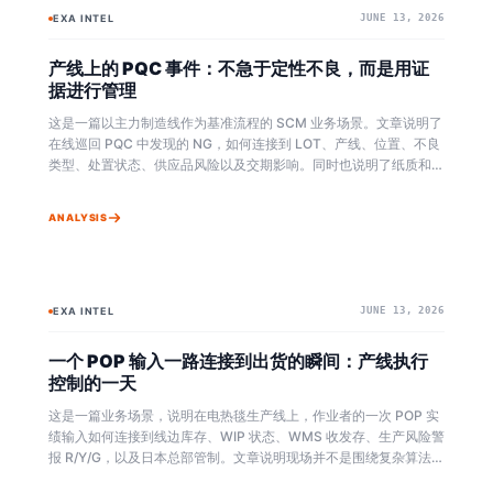
EXA INTEL
JUNE 13, 2026
BAYESIAN
EXA OMNI+
产线上的 PQC 事件：不急于定性不良，而是用证
据进行管理
这是一篇以主力制造线作为基准流程的 SCM 业务场景。文章说明了
在线巡回 PQC 中发现的 NG，如何连接到 LOT、产线、位置、不良
类型、处置状态、供应品风险以及交期影响。同时也说明了纸质和
Excel 为中心的质量记录，如何在 Exa Omni+ 中被标准化，并通过
重复证据持续更新风险判断。
ANALYSIS
EXA INTEL
JUNE 13, 2026
BAYESIAN
EXA OMNI+
一个 POP 输入一路连接到出货的瞬间：产线执行
控制的一天
这是一篇业务场景，说明在电热毯生产线上，作业者的一次 POP 实
绩输入如何连接到线边库存、WIP 状态、WMS 收发存、生产风险警
报 R/Y/G，以及日本总部管制。文章说明现场并不是围绕复杂算法使
用 Exa Omni+，而是围绕作业指示、实绩和风险信号进行执行。