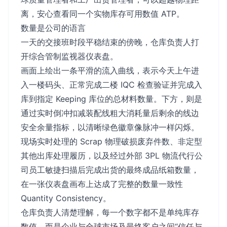
离，安心查看同一个实物库存可用数值 ATP。
数量是公司的语言
一天的交接班时段平稳结束的傍晚，仓库负责人打
开综合管制监视器仪表盘。
画面上绘出一条平滑的流入曲线，表示今天上午进
入一楼码头、正常完成二楼 IQC 检查验证并完成入
库到指定 Keeping 库位的总材料数量。下方，则是
通过实时倒冲扣减装配线粗大消耗量后剩余的线边
安全余量指标，以清晰绿色徽章像脉冲一样闪烁。
现场实时处理的 Scrap 物理破损废弃件数、非定型
其他出库处理履历，以及经过外部 3PL 物流代行公
司员工敏捷扫描后完成出货的最终成品纸箱数量，
在一张仪表盘画布上达成了完整的数量一致性
Quantity Consistency。
仓库负责人清楚理解，每一个数字都不是单纯库存
数值，而是企业与全球市场及最终客户之间“信任与