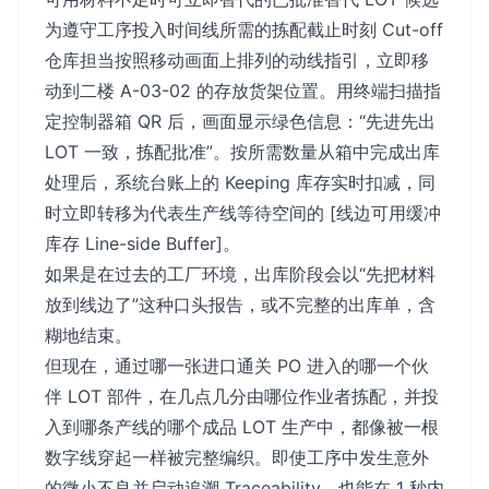
为遵守工序投入时间线所需的拣配截止时刻 Cut-off
仓库担当按照移动画面上排列的动线指引，立即移
动到二楼 A-03-02 的存放货架位置。用终端扫描指
定控制器箱 QR 后，画面显示绿色信息：“先进先出
LOT 一致，拣配批准”。按所需数量从箱中完成出库
处理后，系统台账上的 Keeping 库存实时扣减，同
时立即转移为代表生产线等待空间的 [线边可用缓冲
库存 Line-side Buffer]。
如果是在过去的工厂环境，出库阶段会以“先把材料
放到线边了”这种口头报告，或不完整的出库单，含
糊地结束。
但现在，通过哪一张进口通关 PO 进入的哪一个伙
伴 LOT 部件，在几点几分由哪位作业者拣配，并投
入到哪条产线的哪个成品 LOT 生产中，都像被一根
数字线穿起一样被完整编织。即使工序中发生意外
的微小不良并启动追溯 Traceability，也能在 1 秒内