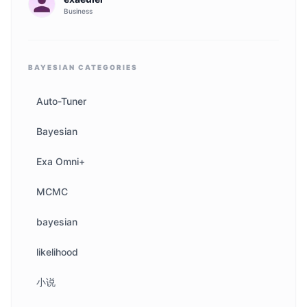
Business
BAYESIAN
CATEGORIES
Auto-Tuner
Bayesian
Exa Omni+
MCMC
bayesian
likelihood
小说