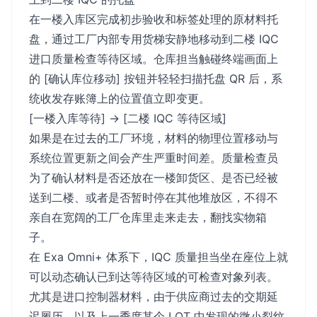
在一楼入库区完成初步验收和标签处理的原材料托
盘，通过工厂内部专用货梯安静地移动到二楼 IQC
进口质量检查等待区域。仓库担当触碰终端画面上
的 [确认库位移动] 按钮并轻轻扫描托盘 QR 后，系
统收发存账簿上的位置值立即变更。
[一楼入库等待] -> [二楼 IQC 等待区域]
如果是在过去的工厂环境，材料的物理位置移动与
系统位置更新之间会产生严重时间差。质量检查员
为了确认材料是否还放在一楼卸货区、是否已经被
送到二楼、或者是否暂时停在其他堆放区，不得不
亲自在宽阔的工厂仓库里走来走去，翻找实物箱
子。
在 Exa Omni+ 体系下，IQC 质量担当坐在座位上就
可以动态确认已到达等待区域的可检查对象列表。
尤其是进口控制器材料，由于供应商过去的交期延
迟履历，以及上一季度某个 LOT 中发现的微小裂纹