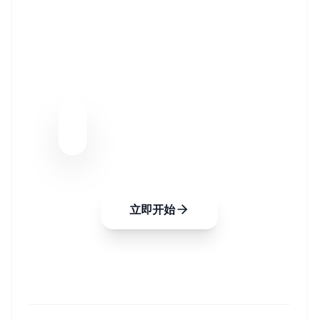
BAYESIAN EXAWIN-
RATE FORECASTER
通过贝叶斯更新实时分析谈判中的
细微信号，精确预测销售成功率。
有了 EXAWin，销售将从单纯的直
觉进化为最完美的现代数据科学。
立即开始