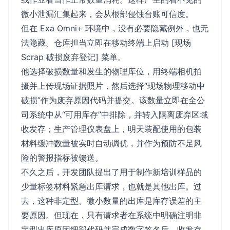
微小泄漏汇集起来，会从根部侵蚀台账可信度。
但在 Exa Omni+ 环境中，没有必要隐藏例外，也无
法隐藏。仓库担当立即在移动终端上启动 [现场
Scrap 破损废弃登记] 菜单。
他选择破损数量和发生的物理库位，用终端相机拍
摄并上传现场证据照片，然后选择“现场物理移动中
破损”作为废弃原因代码并提交。该数量立即在全公
司系统中从“可用库存”中排除，并转入隔离废弃区域
收发存；生产管理仪表盘上，明天装配使用的包装
材料缓冲数量被实时自动调优，并作为预防不足风
险的警报指标被馈送。
不久之后，开发团队提出了用于制作新培训样品的
少量标签材料紧急出库请求，也就是其他出库。过
去，这种非定型、微小数量的出库是库存误差的主
要原因。但现在，只有请求者在系统中明确注明非
定型出库原因细部代码并完成数字签名后，收发存