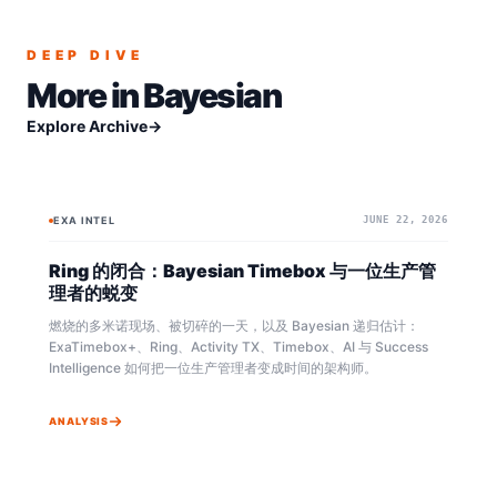
DEEP DIVE
More in
Bayesian
Explore Archive
→
EXA INTEL
JUNE 22, 2026
BAYESIAN
BAYESIAN
Ring 的闭合：Bayesian Timebox 与一位生产管
理者的蜕变
燃烧的多米诺现场、被切碎的一天，以及 Bayesian 递归估计：
ExaTimebox+、Ring、Activity TX、Timebox、AI 与 Success
Intelligence 如何把一位生产管理者变成时间的架构师。
ANALYSIS