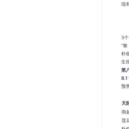
现
3个
“
朴
生
第
8.
预
天
南
莲
朴