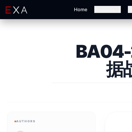
Home
Products
B
BA04-
据
AUTHORS