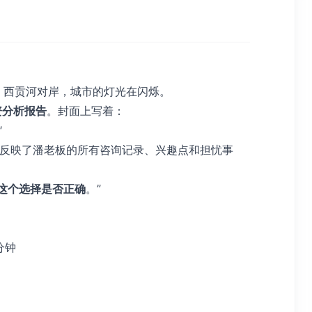
上7点。西贡河对岸，城市的灯光在闪烁。
资分析报告
。封面上写着：
"
它反映了潘老板的所有咨询记录、兴趣点和担忧事
这个选择是否正确
。”
分钟