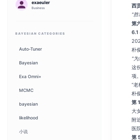
exaeuler
西贡
Business
"
第
6.
BAYESIAN
CATEGORIES
2
Auto-Tuner
朴
"为
Bayesian
这
项
Exa Omni+
“
MCMC
朴
第 
bayesian
大女
likelihood
附近
医院
小说
第