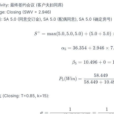
tivity: 最终签约会议 (客户夫妇同席)
ge: Closing (SWV = 2.946)
: SA 5.0 (同意交订金), SA 5.0 (配偶同意), SA 5.0 (确定房号)
+
=
max
(
5.0
,
5.0
,
5.0
)
+
(
5.0
+
S^+ = 
5.0
)
S
=
36.354
+
2.946
\alpha
×
7
α
5
=
10.496
+
\beta_
0
=
β
5
58.449
P_5(Wi
(
)
=
P
Win
5
58.449
+
10.4
(Closing: T=0.85, k=15):
1
1
\sigma
=
=
σ