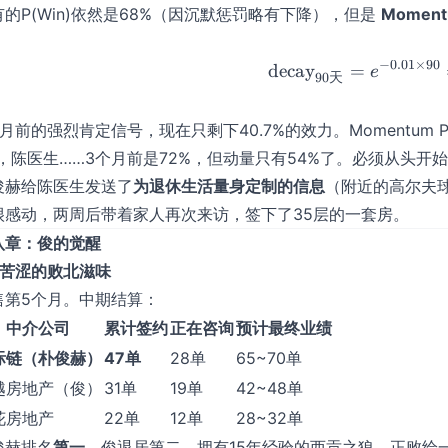
有的P(Win)依然是68%（因沉默惩罚略有下降），但是
Moment
−
0.01
×
90
decay
=
\text{
e
90
天
月前的强烈肯定信号，现在只剩下40.7%的效力。Momentum P(Wi
黎，陈医生……3个月前是72%，但动量只有54%了。必须从头开
俊赫给陈医生发送了
为退休生活量身定制的信息
（附近的高尔夫
很感动，两周后带着家人再次来访，签下了35层的一套房。
八章：俊的觉醒
1 苦涩的败北滋味
售第5个月。中期结算：
中介公司
累计签约
正在咨询
预计最终业绩
际链（朴俊赫）
47单
28单
65~70单
越房地产（俊）
31单
19单
42~48单
花房地产
22单
12单
28~32单
俊赫排名
第一
。俊退居第二。拥有15年经验的西贡之狼，正败给