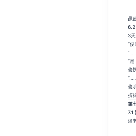
虽
6.
3
“
“…
“
俊
“
俊
挤
第
7.
潘