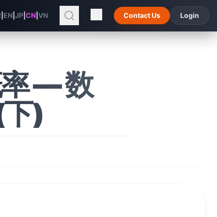
R
|
EN
|
JP
|
CN
|
VN
Contact Us
Login
概率 — 数
下)