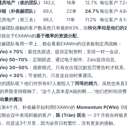
越房地产（俊的团队）
142人
18单
12.7%
每位客户 7.
际链（朴俊赫团队）
89人
22单
24.7%
每位客户 4.
花房地产（第三名）
98人
11单
11.2%
每位客户 8.
俊赫团队接触的客户数虽然只有俊的63%，但
转化率却是他们的
就在于EXAWin的
基于概率的资源分配
。
俊赫团队每周一早上，都会看着EXAWin的仪表板制定周战略：
Win) ≥ 70%
：最优先跟进。提供定制资料，安排一对一会议。
Win) 50~70%
：定期跟进。通过电子邮件、Zalo提供信息。
Win) 30~50%
：观察模式。只有在出现沉默惩罚警告时才联系
Win) < 30%
：节省精力。只发送自动时事通讯。
俊的团队呢？他们对所有87人都投入了
同等的精力
。虽然也有直觉
级的界限变得模糊了。“这个人原本是A级的啊……”他们把时间浪
2 动量的魔法
售第4个月。朴俊赫开始利用EXAWin的
Momentum P(Win)
功
初期会议中表现积极的客户，
陈 (Trần) 医生
— 3个月前在样板房
2%。但是这3个月里，因为诊所日程繁忙，没有更多的接触。