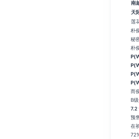
南
天
莲
朴
秘密
朴
P(
P(
P(
P(
而
B
7.
预
在
7