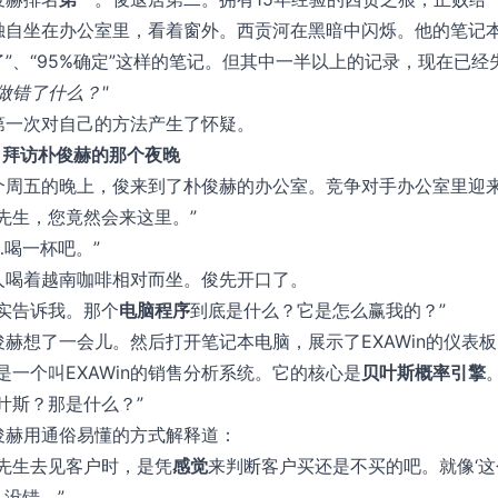
独自坐在办公室里，看着窗外。西贡河在黑暗中闪烁。他的笔记本
了”、“95%确定”这样的笔记。但其中一半以上的记录，现在已经
我做错了什么？"
第一次对自己的方法产生了怀疑。
2 拜访朴俊赫的那个夜晚
个周五的晚上，俊来到了朴俊赫的办公室。竞争对手办公室里迎
俊先生，您竟然会来这里。”
…喝一杯吧。”
人喝着越南咖啡相对而坐。俊先开口了。
老实告诉我。那个
电脑程序
到底是什么？它是怎么赢我的？”
俊赫想了一会儿。然后打开笔记本电脑，展示了EXAWin的仪表
这是一个叫EXAWin的销售分析系统。它的核心是
贝叶斯概率引擎
。
贝叶斯？那是什么？”
俊赫用通俗易懂的方式解释道：
俊先生去见客户时，是凭
感觉
来判断客户买还是不买的吧。就像‘这个
…没错。”