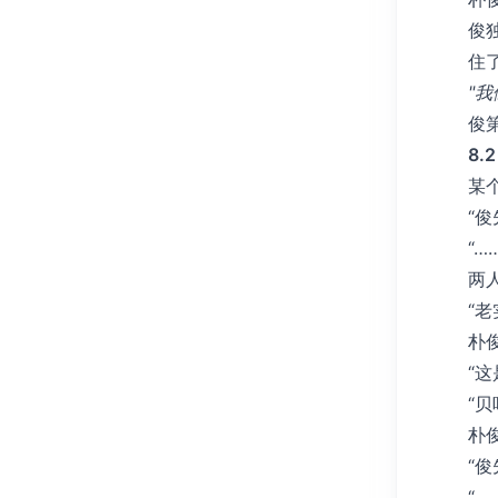
俊
住
"
俊
8.
某
“
“…
两
“
朴
“
“
朴
“
“…