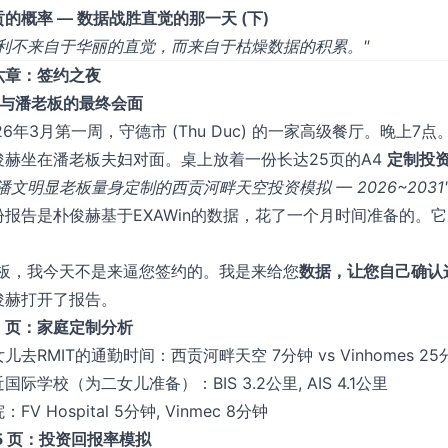
的概率 — 数据战胜直觉的那一天 (下)
胜利不来自于华丽的直觉，而来自于枯燥数据的积累。"
六章：签约之夜
1 与潘老板的最终会面
026年3月第一周，守德市 (Thu Duc) 的一家高级餐厅。晚
俊赫坐在潘老板夫妇对面。桌上放着一份长达25页的A4
定制投
潘文明显老板量身定制的西贡河畔天空投资模拟 — 2026~2031
份报告是朴俊赫基于EXAWin的数据，花了一个月时间准备的。
。
老板，我今天不是来逼您签约的。我是来给您
数据，让您自己确认
俊赫打开了报告。
1 页：家庭定制分析
儿去RMIT的通勤时间：西贡河畔天空 7分钟 vs Vinhomes 25
国际学校（为二女儿准备）：BIS 3.2公里, AIS 4.1公里
：FV Hospital 5分钟, Vinmec 8分钟
 5 页：投资回报率模拟