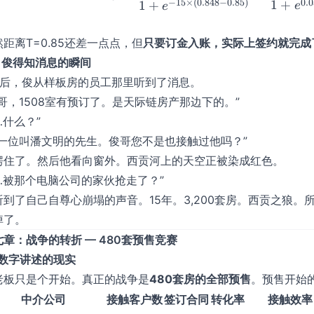
0.0
−
15
×
(
0.848
−
0.85
)
1
+
1
+
e
e
然距离T=0.85还差一点点，但
只要订金入账，实际上签约就完成
2 俊得知消息的瞬间
天后，俊从样板房的员工那里听到了消息。
俊哥，1508室有预订了。是天际链房产那边下的。”
…什么？”
是一位叫潘文明的先生。俊哥您不是也接触过他吗？”
愣住了。然后他看向窗外。西贡河上的天空正被染成红色。
……被那个电脑公司的家伙抢走了？”
听到了自己自尊心崩塌的声音。15年。3,200套房。西贡之狼
掉了。
七章：战争的转折 — 480套预售竞赛
1 数字讲述的现实
老板只是个开始。真正的战争是
480套房的全部预售
。预售开始
中介公司
接触客户数
签订合同
转化率
接触效率