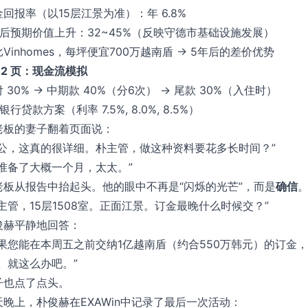
金回报率（以15层江景为准）：年 6.8%
年后预期价值上升：32~45%（反映守德市基础设施发展）
Vinhomes，每坪便宜700万越南盾 → 5年后的差价优势
12 页：现金流模拟
 30% → 中期款 40%（分6次） → 尾款 30%（入住时）
银行贷款方案（利率 7.5%, 8.0%, 8.5%）
老板的妻子翻着页面说：
老公，这真的很详细。朴主管，做这种资料要花多长时间？”
我准备了大概一个月，太太。”
老板从报告中抬起头。他的眼中不再是“闪烁的光芒”，而是
确信
朴主管，15层1508室。正面江景。订金最晚什么时候交？”
俊赫平静地回答：
如果您能在本周五之前交纳1亿越南盾（约合550万韩元）的订金
好。就这么办吧。”
子也点了点头。
天晚上，朴俊赫在EXAWin中记录了最后一次活动：