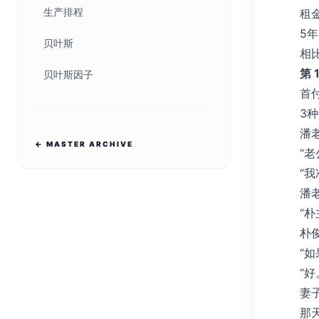
生产排程
租
5
贝叶斯
相比
第 
贝叶斯因子
首付
3种
潘
← MASTER ARCHIVE
“
“
潘
“
朴
“
“
妻
那