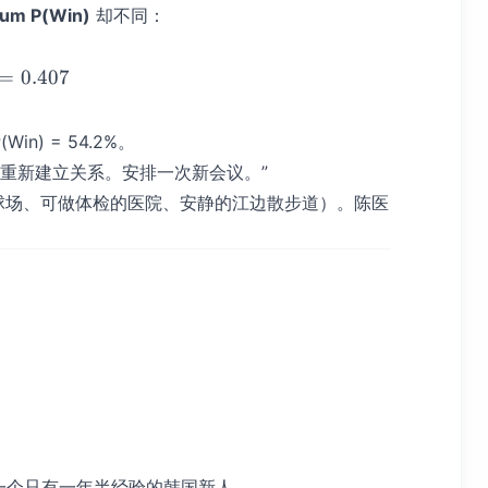
um P(Win)
却不同：
decay}_{90\text{天}} = e^{-0.01 \times 90} = 0.407
=
0.407
n) = 54.2%。
始重新建立关系。安排一次新会议。”
球场、可做体检的医院、安静的江边散步道）。陈医
一个只有一年半经验的韩国新人。