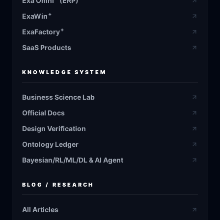
Exa Omni
(ERP)
+
ExaWin
+
ExaFactory
SaaS Products
KNOWLEDGE SYSTEM
Business Science Lab
Official Docs
Design Verification
Ontology Ledger
Bayesian/RL/ML/DL & AI Agent
BLOG / RESEARCH
All Articles