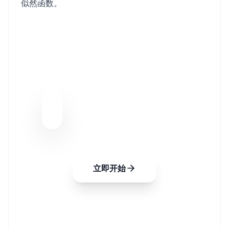
似然函数。
BAYESIAN EXAWIN-
RATE FORECASTER
通过贝叶斯更新实时分析谈判中的
细微信号，精确预测销售成功率。
有了 EXAWin，销售将从单纯的直
觉进化为最完美的现代数据科学。
立即开始