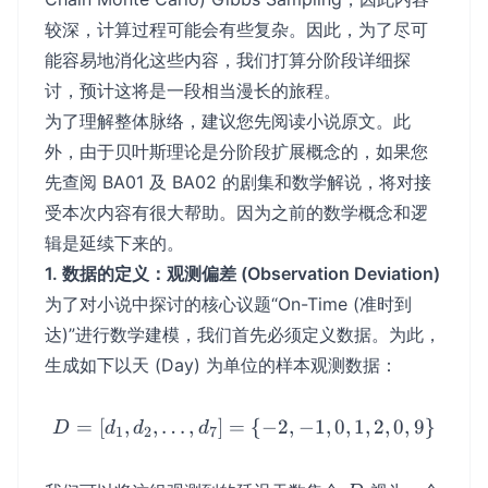
较深，计算过程可能会有些复杂。因此，为了尽可
能容易地消化这些内容，我们打算分阶段详细探
讨，预计这将是一段相当漫长的旅程。
为了理解整体脉络，建议您先阅读小说原文。此
外，由于贝叶斯理论是分阶段扩展概念的，如果您
先查阅 BA01 及 BA02 的剧集和数学解说，将对接
受本次内容有很大帮助。因为之前的数学概念和逻
辑是延续下来的。
1. 数据的定义：观测偏差 (Observation Deviation)
为了对小说中探讨的核心议题“On-Time (准时到
达)”进行数学建模，我们首先必须定义数据。为此，
生成如下以天 (Day) 为单位的样本观测数据：
=
[
,
,
…
,
]
=
D = [d_{1}, d_{2}, \dots, d_
{
−
2
,
−
1
,
0
,
1
,
2
,
0
,
9
}
D
d
d
d
1
2
7