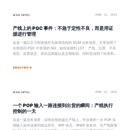
EXA INTEL
JUNE 13, 2026
BAYESIAN
EXA OMNI+
产线上的 PQC 事件：不急于定性不良，而是用证
据进行管理
这是一篇以主力制造线作为基准流程的 SCM 业务场景。文章说明了
在线巡回 PQC 中发现的 NG，如何连接到 LOT、产线、位置、不良
类型、处置状态、供应品风险以及交期影响。同时也说明了纸质和
Excel 为中心的质量记录，如何在 Exa Omni+ 中被标准化，并通过
重复证据持续更新风险判断。
ANALYSIS
EXA INTEL
JUNE 13, 2026
BAYESIAN
EXA OMNI+
一个 POP 输入一路连接到出货的瞬间：产线执行
控制的一天
这是一篇业务场景，说明在电热毯生产线上，作业者的一次 POP 实
绩输入如何连接到线边库存、WIP 状态、WMS 收发存、生产风险警