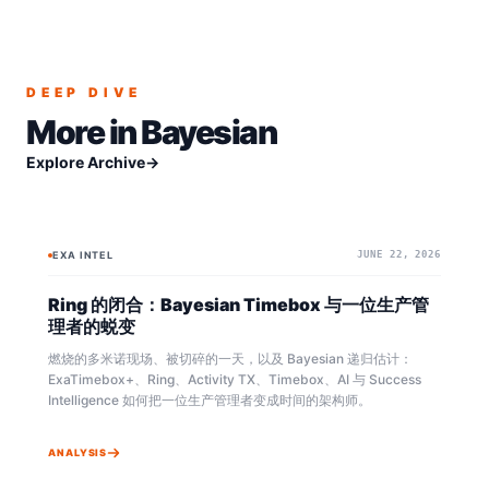
DEEP DIVE
More in
Bayesian
Explore Archive
→
EXA INTEL
JUNE 22, 2026
BAYESIAN
BAYESIAN
Ring 的闭合：Bayesian Timebox 与一位生产管
理者的蜕变
燃烧的多米诺现场、被切碎的一天，以及 Bayesian 递归估计：
ExaTimebox+、Ring、Activity TX、Timebox、AI 与 Success
Intelligence 如何把一位生产管理者变成时间的架构师。
ANALYSIS