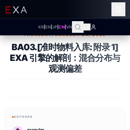
KR
|
EN
|
JP
|
CN
|
VN
THURSDAY, JANUARY 29, 2026
Published on
BA03.[准时物料入库: 附录 1]
EXA 引擎的解剖：混合分布与
观测偏差
AUTHORS
exaeuler