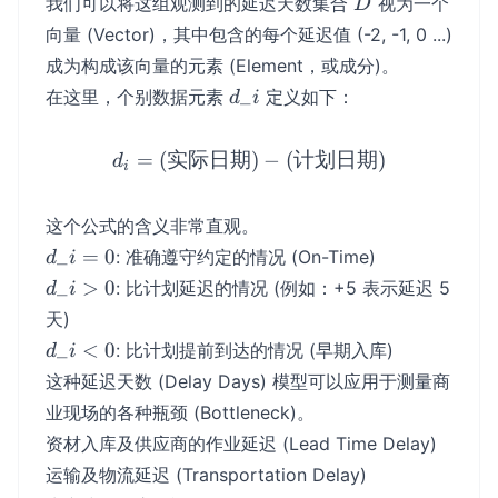
D
我们可以将这组观测到的延迟天数集合
视为一个
D
向量 (Vector)，其中包含的每个延迟值 (-2, -1, 0 ...)
成为构成该向量的元素 (Element，或成分)。
d\_{i}
_
在这里，个别数据元素
定义如下：
d
i
=
(
实际日期
d_{i} = (\text{实际日期})
)
−
(
计划日期
)
d
i
这个公式的含义非常直观。
d\_{i}
_
=
0
: 准确遵守约定的情况 (On-Time)
d
i
= 0
d\_{i}
_
>
0
: 比计划延迟的情况 (例如：+5 表示延迟 5
d
i
> 0
天)
d\_{i}
_
<
0
: 比计划提前到达的情况 (早期入库)
d
i
< 0
这种延迟天数 (Delay Days) 模型可以应用于测量商
业现场的各种瓶颈 (Bottleneck)。
资材入库及供应商的作业延迟 (Lead Time Delay)
运输及物流延迟 (Transportation Delay)