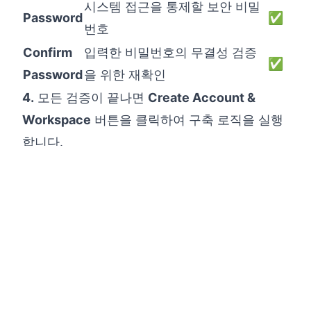
시스템 접근을 통제할 보안 비밀
Password
✅
번호
Confirm
입력한 비밀번호의 무결성 검증
✅
Password
을 위한 재확인
4.
모든 검증이 끝나면
Create Account &
Workspace
버튼을 클릭하여 구축 로직을 실행
합니다.
5.
시스템이 내부적으로 귀사만의 독립 환경을
자동 세팅하는 처리 과정이 전개됩니다:
① 독립 테넌트(Company) 인스턴스 논리 생성
② 최고 권한 관리자(Administrator) 계정 승인
및 할당
BUSINESS SCIENCE LABORATORY
③ 데이터 엔진 구동을 위한 초기 설정값(영업
기록 너머의
단계, 통계 시그널 등) 1차 적재