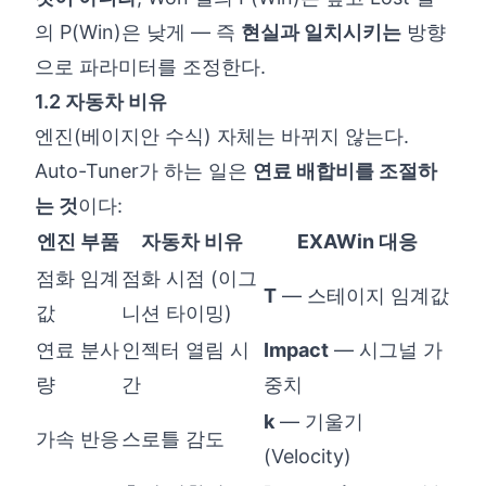
의 P(Win)은 낮게 — 즉
현실과 일치시키는
방향
으로 파라미터를 조정한다.
1.2 자동차 비유
엔진(베이지안 수식) 자체는 바뀌지 않는다.
Auto-Tuner가 하는 일은
연료 배합비를 조절하
는 것
이다:
엔진 부품
자동차 비유
EXAWin 대응
점화 임계
점화 시점 (이그
T
— 스테이지 임계값
값
니션 타이밍)
연료 분사
인젝터 열림 시
Impact
— 시그널 가
량
간
중치
k
— 기울기
가속 반응
스로틀 감도
(Velocity)