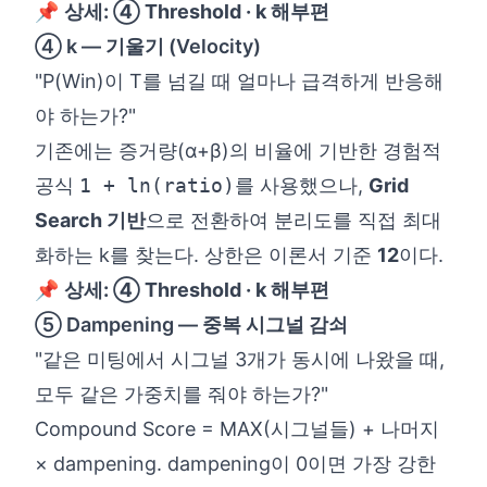
📌
상세:
④ Threshold · k 해부편
④ k — 기울기 (Velocity)
"P(Win)이 T를 넘길 때 얼마나 급격하게 반응해
야 하는가?"
기존에는 증거량(α+β)의 비율에 기반한 경험적
공식
1 + ln(ratio)
를 사용했으나,
Grid
Search 기반
으로 전환하여 분리도를 직접 최대
화하는 k를 찾는다. 상한은 이론서 기준
12
이다.
📌
상세:
④ Threshold · k 해부편
⑤ Dampening — 중복 시그널 감쇠
"같은 미팅에서 시그널 3개가 동시에 나왔을 때,
모두 같은 가중치를 줘야 하는가?"
Compound Score = MAX(시그널들) + 나머지
× dampening. dampening이 0이면 가장 강한