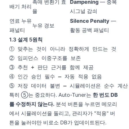
촉매 변환기 효
Dampening
— 중복
배기 처리
율
시그널 감쇠
연료 누유
Silence Penalty
—
누유 경보
패널티
활동 공백 패널티
1.3 설계 5원칙
③ 추천 
+
특히 ⑤는 중요하다. Auto-Tuner는
한 번도 DB
를 수정하지 않는다.
분석 버튼을 누르면 메모리
에서 시뮬레이션을 돌리고, 관리자가 "적용" 버
튼을 눌러야만 비로소 DB가 업데이트된다.