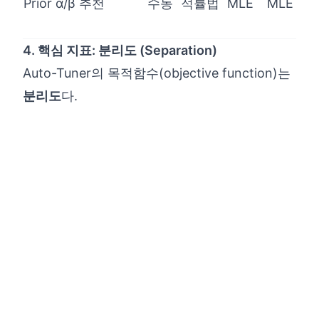
Prior α/β 추천
수동
적률법
MLE
MLE
4. 핵심 지표: 분리도 (Separation)
Auto-Tuner의 목적함수(objective function)는
분리도
다.
\text{Separation} = \
Separation
=
(
)
−
(
)
P
Win
P
Win
Won
Lost
Separation > 0.40
: Excellent (A) — 파라미터
가 현실을 잘 반영
0.25 ~ 0.40
: Good (B) — 개선 여지 있음
BUSINESS SCIENCE LABORATORY
0.10 ~ 0.25
: Needs Improvement (C)
< 0.10
: Urgent (D) — 파라미터 조정 필요
기록 너머의
분리도의 한계와 AUC
비즈니스 인과 관계를