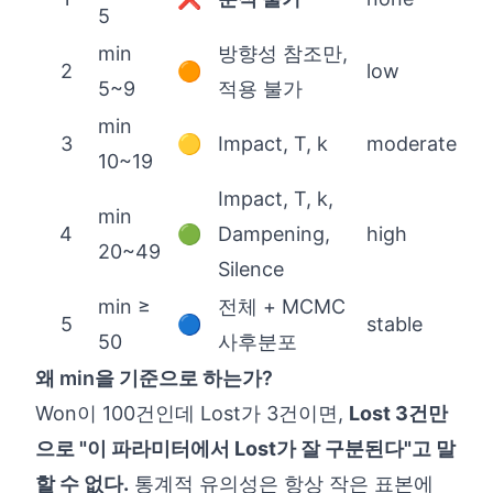
5
min
방향성 참조만,
2
🟠
low
5~9
적용 불가
min
3
🟡
Impact, T, k
moderate
10~19
Impact, T, k,
min
4
🟢
Dampening,
high
20~49
Silence
min ≥
전체 + MCMC
5
🔵
stable
50
사후분포
왜 min을 기준으로 하는가?
Won이 100건인데 Lost가 3건이면,
Lost 3건만
으로 "이 파라미터에서 Lost가 잘 구분된다"고 말
할 수 없다.
통계적 유의성은 항상 작은 표본에