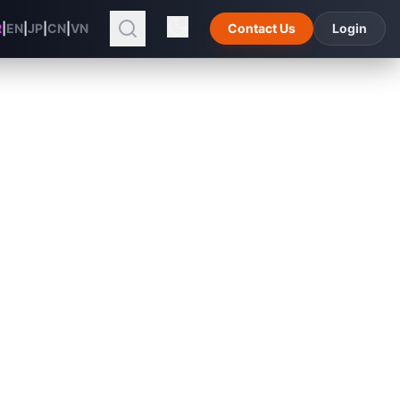
R
|
EN
|
JP
|
CN
|
VN
Contact Us
Login