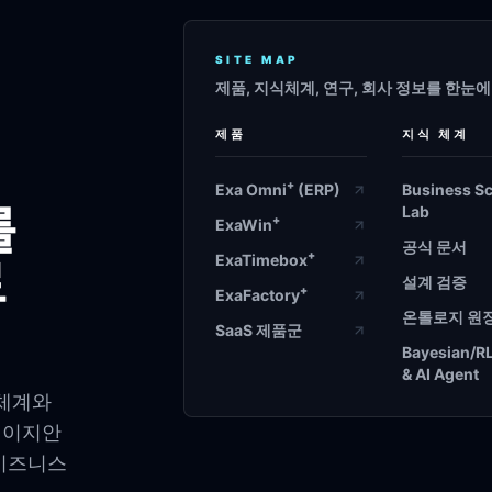
SITE MAP
제품, 지식체계, 연구, 회사 정보를 한눈
제품
지식 체계
+
Exa Omni
(ERP)
Business S
를
Lab
+
ExaWin
공식 문서
+
로
ExaTimebox
설계 검증
+
ExaFactory
온톨로지 원
SaaS 제품군
Bayesian/R
& AI Agent
P 체계와
베이지안
 비즈니스