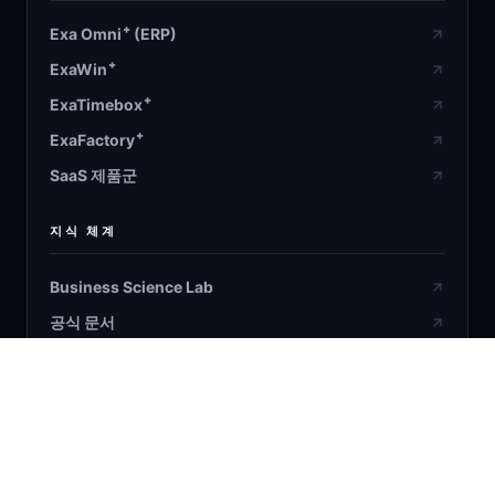
+
Exa Omni
(ERP)
+
ExaWin
+
ExaTimebox
+
ExaFactory
SaaS 제품군
지식 체계
Business Science Lab
공식 문서
설계 검증
온톨로지 원장
Bayesian/RL/ML/DL & AI Agent
블로그 / 연구