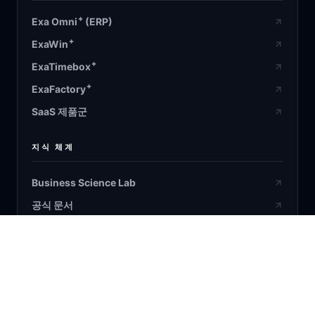
+
Exa Omni
(ERP)
+
ExaWin
+
ExaTimebox
+
ExaFactory
SaaS 제품군
지식 체계
Business Science Lab
공식 문서
설계 검증
온톨로지 원장
Bayesian/RL/ML/DL & AI Agent
블로그 / 연구