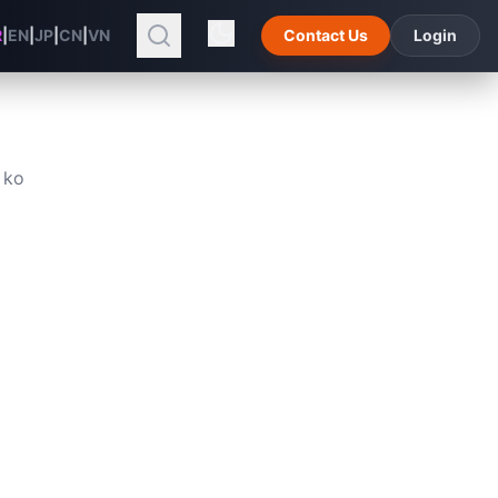
R
|
EN
|
JP
|
CN
|
VN
Contact Us
Login
n
ko