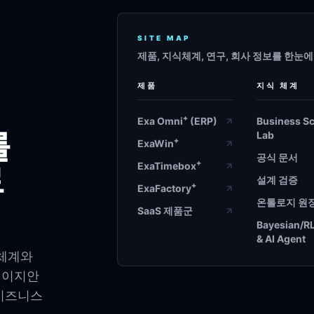
SITE MAP
제품, 지식체계, 연구, 회사 정보를 한눈
제품
지식 체계
+
Exa Omni
(ERP)
Business S
를
Lab
+
ExaWin
공식 문서
+
로
ExaTimebox
설계 검증
+
ExaFactory
온톨로지 원
SaaS 제품군
Bayesian/R
& AI Agent
P 체계와
베이지안
 비즈니스