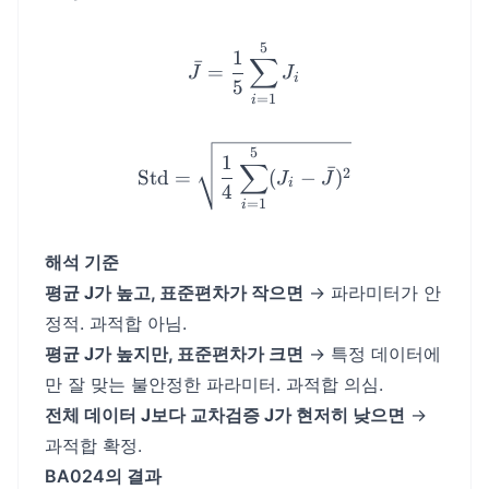
5
\bar{J} = \frac{1}{5} \s
1
∑
ˉ
=
J
J
i
5
=
1
i
\text{Std} = \sqrt{\frac
5
1
∑
ˉ
2
Std
=
(
−
)
J
J
i
4
=
1
i
해석 기준
평균 J가 높고, 표준편차가 작으면
→ 파라미터가 안
정적. 과적합 아님.
평균 J가 높지만, 표준편차가 크면
→ 특정 데이터에
만 잘 맞는 불안정한 파라미터. 과적합 의심.
전체 데이터 J보다 교차검증 J가 현저히 낮으면
→
과적합 확정.
BA024의 결과