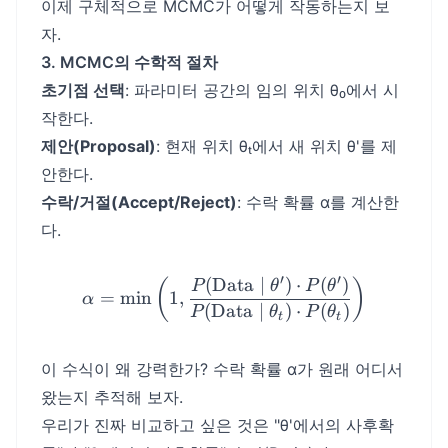
이제 구체적으로 MCMC가 어떻게 작동하는지 보
자.
3. MCMC의 수학적 절차
초기점 선택
: 파라미터 공간의 임의 위치 θ₀에서 시
작한다.
제안(Proposal)
: 현재 위치 θₜ에서 새 위치 θ'를 제
안한다.
수락/거절(Accept/Reject)
: 수락 확률 α를 계산한
다.
′
′
(
Data
∣
)
⋅
(
)
\alpha = \min\left(1, \fr
(
)
P
θ
P
θ
=
min
1
,
α
(
Data
∣
)
⋅
(
)
P
θ
P
θ
t
t
이 수식이 왜 강력한가? 수락 확률 α가 원래 어디서
왔는지 추적해 보자.
우리가 진짜 비교하고 싶은 것은 "θ'에서의 사후확