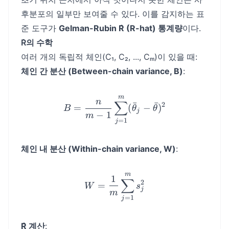
후분포의 일부만 보여줄 수 있다. 이를 감지하는 표
준 도구가
Gelman-Rubin R̂ (R-hat) 통계량
이다.
R̂의 수학
여러 개의 독립적 체인(C₁, C₂, ..., Cₘ)이 있을 때:
체인 간 분산 (Between-chain variance, B)
:
m
B = \frac{n}{m-1} \sum_{
n
∑
ˉ
ˉ
2
=
(
−
)
B
θ
θ
j
−
1
m
=
1
j
체인 내 분산 (Within-chain variance, W)
:
m
W = \frac{1}{m} \sum_{
1
∑
2
=
W
s
j
m
=
1
j
R̂ 계산
: