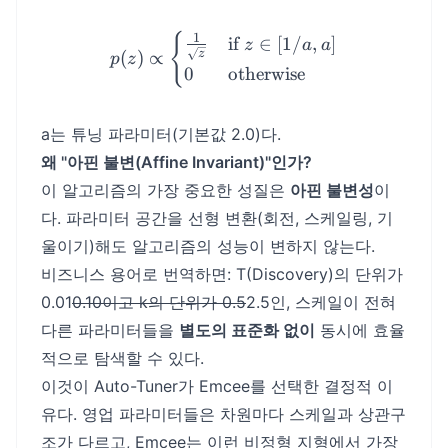
{
p(z) \propto \begin{cases}
1
if
∈
[
1/
,
]
z
a
a
(
)
∝
z
p
z
0
otherwise
a는 튜닝 파라미터(기본값 2.0)다.
왜 "아핀 불변(Affine Invariant)"인가?
이 알고리즘의 가장 중요한 성질은
아핀 불변성
이
다. 파라미터 공간을 선형 변환(회전, 스케일링, 기
울이기)해도 알고리즘의 성능이 변하지 않는다.
비즈니스 용어로 번역하면: T(Discovery)의 단위가
0.01
0.10이고 k의 단위가 0.5
2.5인, 스케일이 전혀
다른 파라미터들을
별도의 표준화 없이
동시에 효율
적으로 탐색할 수 있다.
이것이 Auto-Tuner가 Emcee를 선택한 결정적 이
유다. 영업 파라미터들은 차원마다 스케일과 상관구
조가 다르고, Emcee는 이런 비정형 지형에서 가장