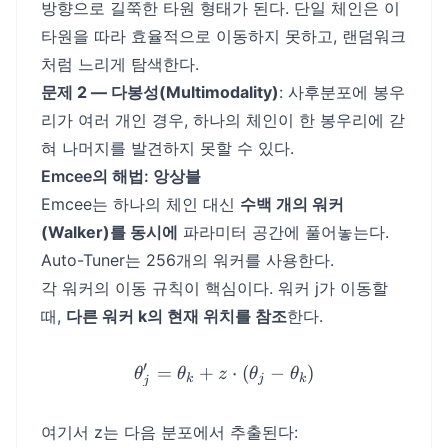
방향으로 길쭉한 타원 형태가 된다. 단일 체인은 이
타원을 따라 효율적으로 이동하지 못하고, 랜덤워크
처럼 느리게 탐색한다.
문제 2 — 다봉성(Multimodality)
: 사후분포에 봉우
리가 여러 개인 경우, 하나의 체인이 한 봉우리에 갇
혀 나머지를 발견하지 못할 수 있다.
Emcee의 해법: 앙상블
Emcee는 하나의 체인 대신
수백 개의 워커
(Walker)를 동시에
파라미터 공간에 풀어놓는다.
Auto-Tuner는 256개의 워커를 사용한다.
각 워커의 이동 규칙이 핵심이다. 워커 j가 이동할
때,
다른 워커 k의 현재 위치를 참조
한다.
′
=
+
\theta_j' = \theta_k + z \
⋅
(
−
)
θ
θ
z
θ
θ
k
j
k
j
여기서 z는 다음 분포에서 추출된다: