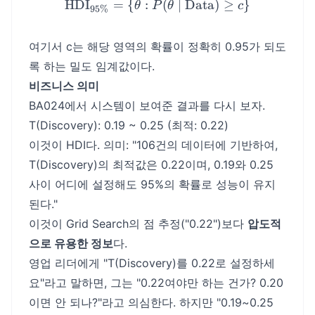
HDI
=
{
:
\text{HDI}_{95\%} = \{ \t
(
∣
Data
)
≥
}
θ
P
θ
c
95%
여기서 c는 해당 영역의 확률이 정확히 0.95가 되도
록 하는 밀도 임계값이다.
비즈니스 의미
BA024에서 시스템이 보여준 결과를 다시 보자.
T(Discovery): 0.19 ~ 0.25 (최적: 0.22)
이것이 HDI다. 의미: "106건의 데이터에 기반하여,
T(Discovery)의 최적값은 0.22이며, 0.19와 0.25
사이 어디에 설정해도 95%의 확률로 성능이 유지
된다."
이것이 Grid Search의 점 추정("0.22")보다
압도적
으로 유용한 정보
다.
영업 리더에게 "T(Discovery)를 0.22로 설정하세
요"라고 말하면, 그는 "0.22여야만 하는 건가? 0.20
이면 안 되나?"라고 의심한다. 하지만 "0.19~0.25