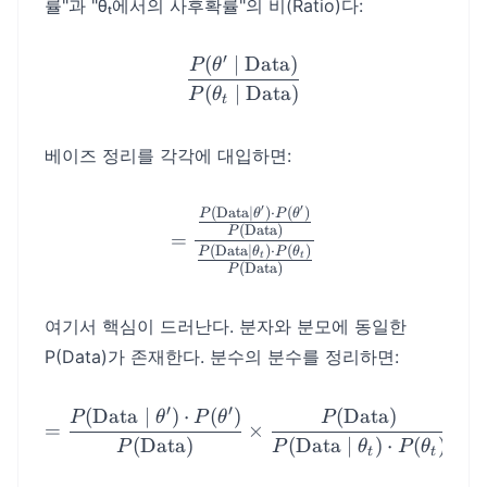
률"과 "θₜ에서의 사후확률"의 비(Ratio)다:
′
(
∣
Data
)
\frac{P(\theta' \mid \te
P
θ
(
∣
Data
)
P
θ
t
베이즈 정리를 각각에 대입하면:
′
′
(
Data
∣
)
⋅
(
)
= \frac{\frac{P(\text{Dat
P
θ
P
θ
(
Data
)
P
=
(
Data
∣
)
⋅
(
)
P
θ
P
θ
t
t
(
Data
)
P
여기서 핵심이 드러난다. 분자와 분모에 동일한
P(Data)가 존재한다. 분수의 분수를 정리하면:
′
′
(
Data
∣
)
⋅
(
)
(
Data
)
= \frac{P(\text{Data} \mi
P
θ
P
θ
P
=
×
(
Data
)
(
Data
∣
)
⋅
(
)
P
P
θ
P
θ
t
t