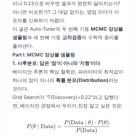
이나 0.23으로 바꾸면 결과가 완전히 달라지는가?
아니면 비슷한가? 그 대답 없이는, 영업 리더가 이
숫자를 신뢰하기 어렵다.
이 글은 Auto-Tuner의 두 번째 기둥
MCMC 앙상블
샘플링
과 세 번째 기둥
교차검증
의 수학적 원리를
풀어낸다.
Part I. MCMC 앙상블 샘플링
1. 사후분포: 답은 '점'이 아니라 '지형'이다
베이지안 추론의 핵심 철학은, 파라미터의 최적값이
하나의 점이 아니라
확률 분포(Distribution)
라는
것이다.
Grid Search가 "T(Discovery)=0.22"라고 답했다
면, 베이지안 관점에서 우리가 진정 알고 싶은 것은:
(
Data
∣
)
⋅
(
)
P(\theta \mid \text{Data
P
θ
P
θ
(
∣
Data
)
=
P
θ
(
Data
)
P