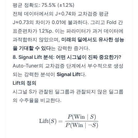
평균 정확도: 75.5% (±1.2%)
전체 데이터에서의 J=0.74와 교차검증 평균
J≈0.73의 차이가 0.01에 불과하다. 그리고 Fold 간
표준편차가 1.2%p. 이는 파라미터가 과거 데이터에
과적합하지 않았으며,
미래의 딜에서도 유사한 성능
을 기대할 수 있다
는 강력한 증거다.
8. Signal Lift 분석: 어떤 시그널이 진짜 중요한가?
Auto-Tuner의 교차검증 단계에서 부수적으로 생성
되는 강력한 분석이
Signal Lift
다.
Lift의 정의
시그널 S가 관찰된 딜그룹과 관찰되지 않은 딜그룹
의 수주율을 비교한다.
(
Win
∣
)
\text{Lift}(S) = \frac{P
P
S
Lift
(
)
=
S
(
Win
∣
¬
)
P
S