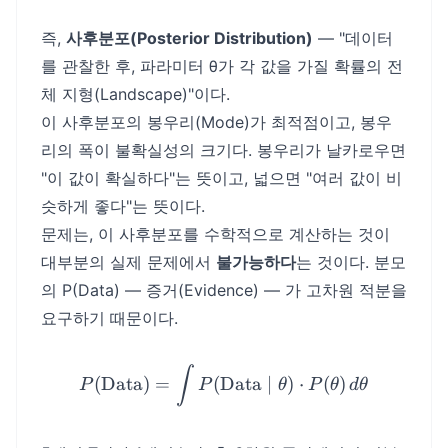
즉,
사후분포(Posterior Distribution)
— "데이터
를 관찰한 후, 파라미터 θ가 각 값을 가질 확률의 전
체 지형(Landscape)"이다.
이 사후분포의 봉우리(Mode)가 최적점이고, 봉우
리의 폭이 불확실성의 크기다. 봉우리가 날카로우면
"이 값이 확실하다"는 뜻이고, 넓으면 "여러 값이 비
슷하게 좋다"는 뜻이다.
문제는, 이 사후분포를 수학적으로 계산하는 것이
대부분의 실제 문제에서
불가능하다
는 것이다. 분모
의 P(Data) — 증거(Evidence) — 가 고차원 적분을
요구하기 때문이다.
P(\text{Data}) = \int P(\
∫
(
Data
)
=
(
Data
∣
)
⋅
(
)
P
P
θ
P
θ
d
θ