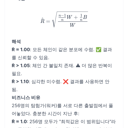
\hat{R} = \sqrt{\frac{\
−
1
1
n
+
W
B
^
n
n
=
R
W
해석
R̂ ≈ 1.00
: 모든 체인이 같은 분포에 수렴. ✅ 결과
를 신뢰할 수 있음.
R̂ > 1.05
: 체인 간 불일치 존재. ⚠️ 더 많은 반복이
필요.
R̂ > 1.10
: 심각한 미수렴. ❌ 결과를 사용하면 안
됨.
비즈니스 비유
256명의 탐험가(워커)를 서로 다른 출발점에서 풀
어놓았다. 충분한 시간이 지난 후:
R̂ ≈ 1.0
: 256명 모두가 "최적값은 이 범위입니다"라