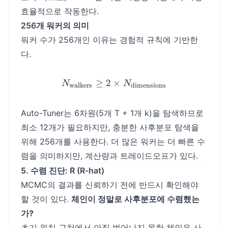
효율적으로 작동한다.
256개 워커의 의미
워커 수가 256개인 이유는 경험적 규칙에 기반한
다.
≥
2
×
N_{\text{walkers}} \geq 
N
N
walkers
dimensions
Auto-Tuner는 6차원(5개 T + 1개 k)을 탐색하므로
최소 12개가 필요하지만, 충분한 사후분포 탐색을
위해 256개를 사용한다. 더 많은 워커는 더 빠른 수
렴을 의미하지만, 계산량과 트레이드오프가 있다.
5. 수렴 진단: R̂ (R-hat)
MCMC의 결과를 신뢰하기 전에 반드시 확인해야
할 것이 있다.
체인이 정말로 사후분포에 수렴했는
가?
초기 위치 근처에서 아직 벗어나지 못한 체인은 사