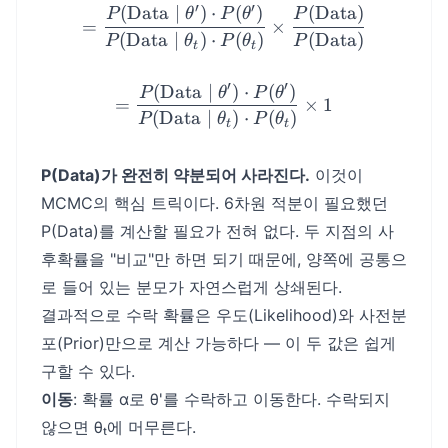
′
′
(
Data
∣
)
⋅
(
)
(
Data
)
= \frac{P(\text{Data} \mi
P
θ
P
θ
P
=
×
(
Data
∣
)
⋅
(
)
(
Data
)
P
θ
P
θ
P
t
t
′
′
(
Data
∣
)
⋅
(
)
= \frac{P(\text{Data} \mi
P
θ
P
θ
=
×
1
(
Data
∣
)
⋅
(
)
P
θ
P
θ
t
t
P(Data)가 완전히 약분되어 사라진다.
이것이
MCMC의 핵심 트릭이다. 6차원 적분이 필요했던
P(Data)를 계산할 필요가 전혀 없다. 두 지점의 사
후확률을 "비교"만 하면 되기 때문에, 양쪽에 공통으
로 들어 있는 분모가 자연스럽게 상쇄된다.
결과적으로 수락 확률은 우도(Likelihood)와 사전분
포(Prior)만으로 계산 가능하다 — 이 두 값은 쉽게
구할 수 있다.
이동
: 확률 α로 θ'를 수락하고 이동한다. 수락되지
않으면 θₜ에 머무른다.