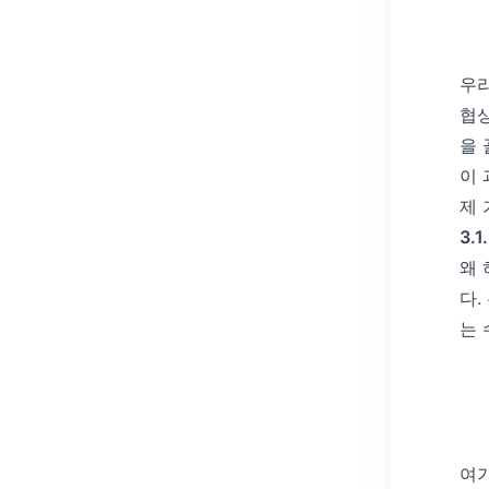
우리
협
을 
이 
제 
3.
왜 
다.
는 
여