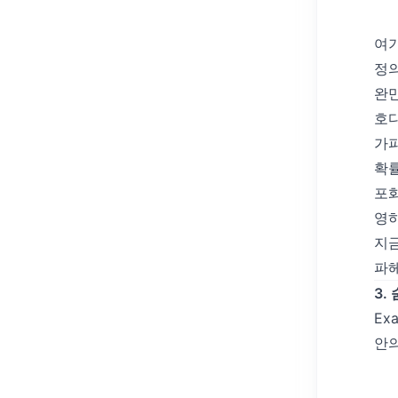
여
정의
완만
호다
가파
확률
포화
영하
지금
파헤
3.
Ex
안의