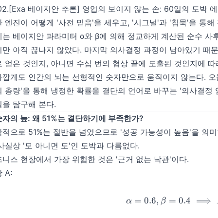
02.[Exa 베이지안 추론] 영업의 보이지 않는 손: 60일의 도박
에
 엔진이 어떻게 '사전 믿음'을 세우고, '시그널'과 '침묵'을 
는 베이지안 파라미터 α와 β에 의해 정교하게 계산된 순수 
만 아직 끊나지 않았다. 마지막 의사결정 과정이 남아있기 때문이
 얻은 것인지, 아니면 수십 번의 협상 끝에 도출된 것인지에 따
깝게도 인간의 뇌는 선형적인 숫자만으로 움직이지 않는다. 오
 총량'을 통해 냉정한 확률을 결단의 언어로 바꾸는 '의사결정 임피던스 
을 탐구해 본다.
 숫자의 늪: 왜 51%는 결단하기에 부족한가?
적으로 51%는 절반을 넘었으므로 '성공 가능성이 높음'을 의미
사실상 '모 아니면 도'인 도박과 다름없다.
니스 현장에서 가장 위험한 것은 '근거 없는 낙관'이다.
 A:
=
0.6
,
=
0.4
\alpha
⟹
α
β