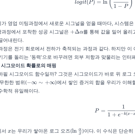
(
)
(
)
=
ln
l
o
g
i
t
P
1
−
P
가 영업 미팅과정에서 새로운 시그널을 얻을 때마다, 시스템은 
+
+
Δ
상과정에서 포착한 성공 시그널은
를 통해 값을 밀어 올리
α
\Delta
끌어내린다.
\alpha
과정은 전기 회로에서 전하가 축적되는 과정과 같다. 하지만 이 
기기를 돌리는 '동력'으로 바꾸려면 외부 저항과 맞물리는 인터
1. 시그모이드 확률로의 매핑
하필 시그모이드 함수일까? 그것은 시그모이드가 바로 위 로그 오즈 함
-
−
∞
∼
+
∞
 무한한 범위(
)에서 쌓인 증거의 합을 우리가 이해할 
\infty
수학적 유일해이다.
\sim
+
1
P = \f
\infty
=
P
−
(
−
1
+
k
x
e
x
\ln
α
ln
기서
는 우리가 쌓아온 로그 오즈(
)이다. 이 수식은 단순
x
β