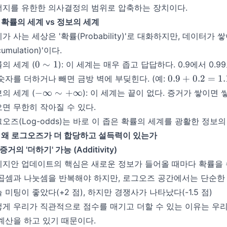
\frac{\alpha}
너지를 유한한 의사결정의 범위로 압축하는 장치이다.
{\beta}
2 확률의 세계 vs 정보의 세계
가 사는 세상은 '확률(Probability)'로 대화하지만, 데이터가 쌓이
umulation)'이다.
0
0
∼
1
의 세계 (
): 이 세계는 매우 좁고 답답하다. 0.9에서 0.
\sim
0.9
0.9
+
0.2
=
1.
숫자를 더하거나 빼면 금방 벽에 부딪힌다. (예:
1
+
-
−
∞
∼
+
∞
의 세계 (
): 이 세계는 끝이 없다. 증거가 쌓이면
0.2
\infty
면 무한히 작아질 수 있다.
=
\sim
오즈(Log-odds)는 바로 이 좁은 확률의 세계를 광활한 정보
1.1
+
\to
3 왜 로그오즈가 더 합당하고 설득력이 있는가
\infty
증거의 '더하기' 가능 (Additivity)
지안 업데이트의 핵심은 새로운 정보가 들어올 때마다 확률을 
곱셈과 나눗셈을 반복해야 하지만, 로그오즈 공간에서는 단순한 
 미팅이 좋았다(+2 점), 하지만 경쟁사가 나타났다(-1.5 점)
게 우리가 직관적으로 점수를 매기고 더할 수 있는 이유는 우
계산을 하고 있기 때문이다.