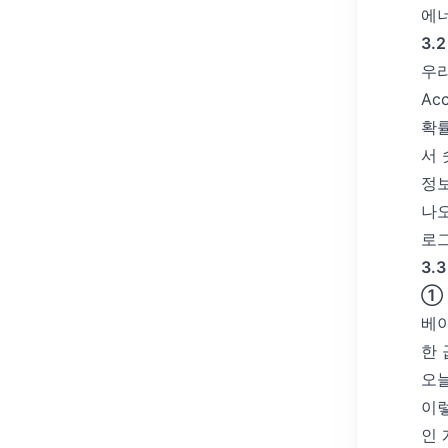
에
3.
우리
Acc
확률
서 
정보
나오
로그
3.
① 
베이
한 
오늘
이렇
인 