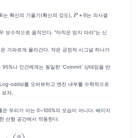
k
P*
∗
0
는 확신의 기울기(확신의 강도),
는 의사결
k
P
{0}
매우 보수적으로 움직인다. "아직은 믿지 마라"는 신
곡선은 가파르게 올라간다. 작은 긍정적 시그널 하나가
 95%나 인간에게는 동일한 'Commit' 상태임을 반
og-odds)를 오버뷰하고 엔진 내부를 수학적으로
 보자.
은 우리가 아는 0~100%의 모습이 아니다. 베이지
무한한 선형 공간에서 작동한다.
P) = \ln\left(\frac{P}{1-P}\right) = \ln\left(\frac{\
α