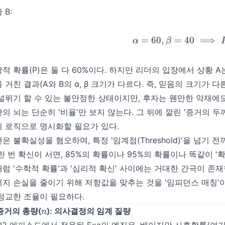
 B:
=
60
,
=
40
\alpha
⟹
α
β
적 확률(P)은 둘 다 60%이다. 하지만 리더의 입장에서 상황 A
 거친 결과(A와 B의 α, β 크기가 다르다. 즉, 믿음의 크기가 다
널뛰기 할 수 있는 불안정한 상태이지만, 후자는 웬만한 악재에도
의 뇌는 단순히 '비율'만 보지 않는다. 그 뒤에 깔린 '증거의 
 로직으로 명시화할 필요가 있다.
은 불확실성을 혐오하며, 특정 '임계점(Threshold)'을 넘기
한 번 확신이 서면, 85%의 확률이나 95%의 확률이나 똑같이 '
럼 '수학적 확률'과 '심리적 확신' 사이에는 거대한 간극이 존
지 손실을 줄이기 위해 저항값을 맞추는 것을 '임피던스 매칭'
정교한 조율이 필요하다.
n
 증거의 총량(
): 의사결정의 임계 질량
n