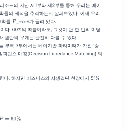
피소드의 지난
제1부
와
제2부
를 통해 우리는 베이
통해 확률의 궤적을 추적하는지 살펴보았다. 이제 우리
P\_{raw}
_
사후확률
가 들려 있다.
P
r
a
w
다. 60%의 확률이라도, 그것이 단 한 번의 미팅
라 결단의 무게는 완전히 다를 수 있다.
늘 부록 3부에서는 베이지안 파라미터가 가진 '증
매칭(Decision Impedance Matching)'의
한다. 하지만 비즈니스의 사생결단 현장에서 51%
=0.6, \beta=0.4 \implies P = 60\%
=
60%
P