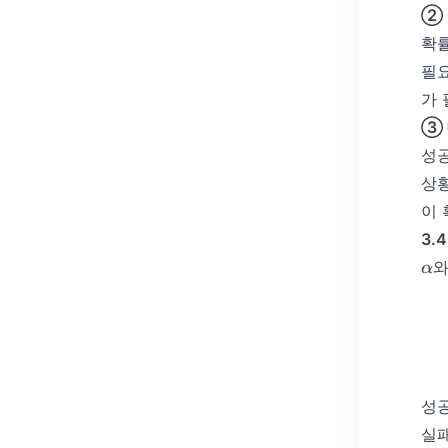
② 
확률
필
가
③ 
성공
상
이 
3.
\a
α
성공
실패