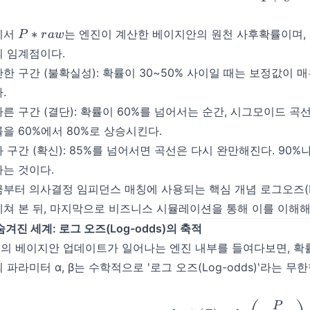
P*
∗
기서
는 엔진이 계산한 베이지안의 원천 사후확률이며,
P
r
a
w
{raw}
 임계점이다.
한 구간 (불확실성): 확률이 30~50% 사이일 때는 보정값이 
.
른 구간 (결단): 확률이 60%를 넘어서는 순간, 시그모이드 
을 60%에서 80%로 상승시킨다.
 구간 (확신): 85%를 넘어서면 곡선은 다시 완만해진다. 90%나
는 것이다.
부터 의사결정 임피던스 매칭에 사용되는 핵심 개념 로그오즈(L
쳐 본 뒤, 마지막으로 비즈니스 시뮬레이션을 통해 이를 이해해
 숨겨진 세계: 로그 오즈(Log-odds)의 축적
a의 베이지안 업데이트가 일어나는 엔진 내부를 들여다보면, 확률
 파라미터 α, β는 수학적으로 '로그 오즈(Log-odds)'라는 
logit(
P