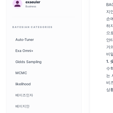
exaeuler
BA
Business
지안
손에
하지
BAYESIAN
CATEGORIES
으로
Auto-Tuner
안타
거의
Exa Omni+
비밀
1.
Gidds Sampling
수학
MCMC
는 
비즈
likelihood
상황
베이즈인자
베이지안