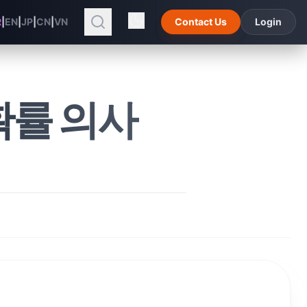
R
|
EN
|
JP
|
CN
|
VN
Contact Us
Login
확률 의사