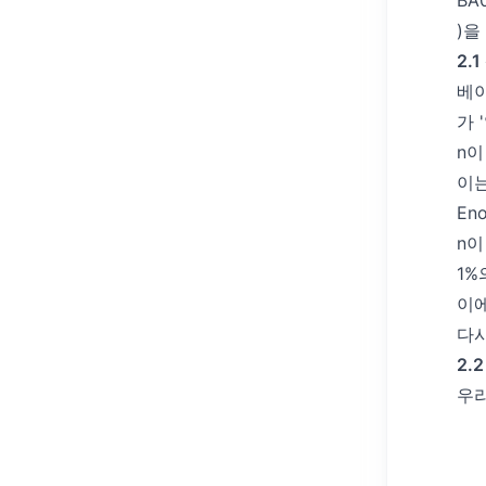
BA
)을
2.
베이
가 
n이
이는
En
n이
1%
이에
다시
2.
우리