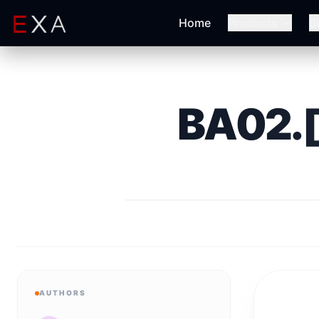
Home
Products
B
BA02
AUTHORS