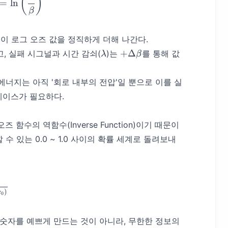
(
)
=
ln
β
이 로그 오즈 값을 정직하게 더해 나간다.
\lambda
+
+
Δ
고, 실패 시그널과 시간 감쇠(
)는
를 통해 값
λ
β
\Delta
\beta
에너지는 아직 '회로 내부의 전압'일 뿐으로 이를 실
페이스가 필요하다.
수의 역함수(Inverse Function)이기 때문이
수 있는 0.0 ~ 1.0 사이의 확률 세계로 돌려보내
rac{1}{1 + e^{-k(x - x_0)}}
)
x
0
히 숫자를 예쁘게 만드는 것이 아니라, 무한한 정보의