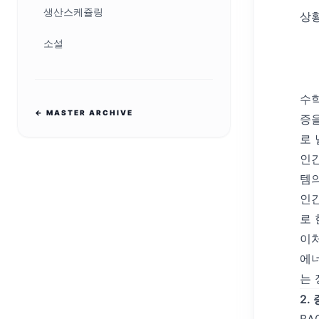
생산스케쥴링
상황
소설
수학
← MASTER ARCHIVE
증을
로 
인간
템의
인간
로 
이처
에너
는 
2.