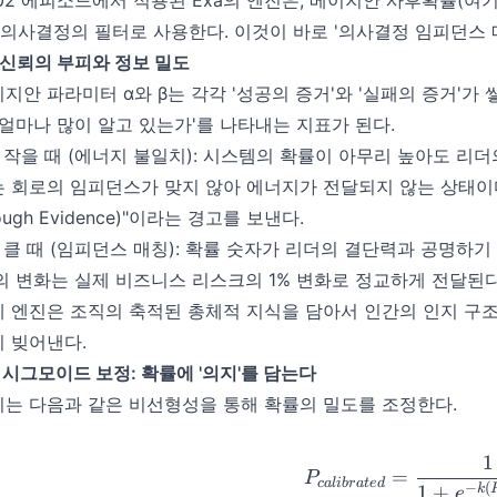
02 에피소드에서 적용된 Exa의 엔진은, 베이지안 사후확률(
 의사결정의 필터로 사용한다. 이것이 바로 '의사결정 임피던스 
1 신뢰의 부피와 정보 밀도
지안 파라미터 α와 β는 각각 '성공의 증거'와 '실패의 증거'가 
'얼마나 많이 알고 있는가'를 나타내는 지표가 된다.
 작을 때 (에너지 불일치): 시스템의 확률이 아무리 높아도 리
 회로의 임피던스가 맞지 않아 에너지가 전달되지 않는 상태이다.
ough Evidence)"이라는 경고를 보낸다.
 클 때 (임피던스 매칭): 확률 숫자가 리더의 결단력과 공명하기
의 변화는 실제 비즈니스 리스크의 1% 변화로 정교하게 전달된다
 엔진은 조직의 축적된 총체적 지식을 담아서 인간의 인지 구조
 빚어낸다.
2 시그모이드 보정: 확률에 '의지'를 담는다
는 다음과 같은 비선형성을 통해 확률의 밀도를 조정한다.
1
P_{cal
=
P
c
a
l
ib
r
a
t
e
d
−
(
1
+
k
e