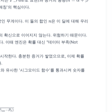
_
=
+
여기서는
로 표현)과 증거의 총량(
P
r
a
w
n
α
β
\alpha
매칭'의 핵심이다.
+
\beta
n
쌓인 무게이다. 이 둘의 합인
은 이 딜에 대해 우리
n
더의 확신으로 이어지지 않는다. 위험하기 때문이다.
 이때 엔진은 확률 대신 "데이터 부족(Not
 시작한다. 충분한 증거가 쌓였으므로, 이제 확률
.
와 유사한 '시그모이드 함수'를 통과시켜 숫자를
ibrated} = \frac{1}{1 + e^{-k(P_{raw} - P_{0})}}
−
)
P
P
0
r
a
w