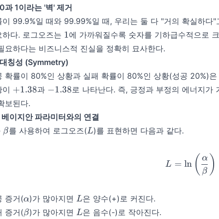
0과 1이라는 '벽' 제거
이 99.9%일 때와 99.99%일 때, 우리는 둘 다 "거의 확실
1
1
요하다. 로그오즈는
에 가까워질수록 숫자를 기하급수적으로 크
 필요하다는 비즈니스적 진실을 정확히 묘사한다.
대칭성 (Symmetry)
 확률이 80%인 상황과 실패 확률이 80%인 상황(성공 20%)
+
-
+
1.38
−
1.38
황이
과
로 나타난다. 즉, 긍정과 부정의 에너지가
1.38
1.38
확보된다.
4 베이지안 파라미터와의 연결
lpha
\beta
L
와
를 사용하여 로그오즈(
)를 표현하면 다음과 같다.
β
L
L = \l
(
)
α
=
ln
L
β
\alpha
L
 증거(
)가 많아지면
은 양수(+)로 커진다.
α
L
\beta
L
 증거(
)가 많아지면
은 음수(-)로 작아진다.
β
L