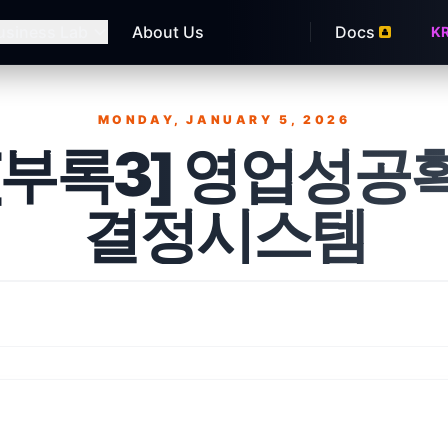
usiness Lab
About Us
Docs
K
MONDAY, JANUARY 5, 2026
Published on
.[부록3] 영업성공
결정시스템