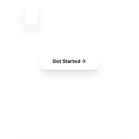
매 미팅과 협상에서 포착되는 미세
한 신호를 베이지안 업데이트로 실
시간 분석하여 영업 성공 확률을 정
교하게 예측합니다. EXAWin과 함
께라면 직관의 영역이었던 영업이
가장 완벽한 데이터 과학으로 진화
합니다.
Get Started