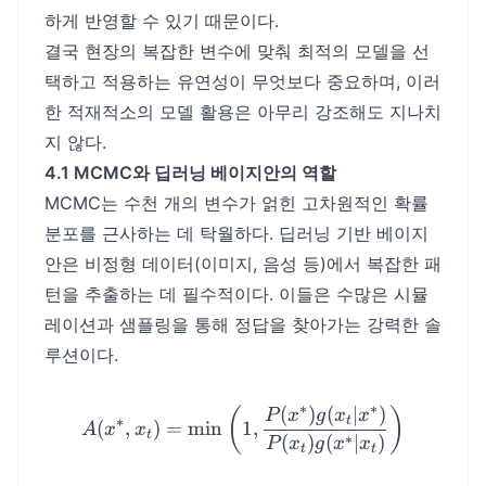
하게 반영할 수 있기 때문이다.
결국 현장의 복잡한 변수에 맞춰 최적의 모델을 선
택하고 적용하는 유연성이 무엇보다 중요하며, 이러
한 적재적소의 모델 활용은 아무리 강조해도 지나치
지 않다.
4.1 MCMC와 딥러닝 베이지안의 역할
MCMC는 수천 개의 변수가 얽힌 고차원적인 확률
분포를 근사하는 데 탁월하다. 딥러닝 기반 베이지
안은 비정형 데이터(이미지, 음성 등)에서 복잡한 패
턴을 추출하는 데 필수적이다. 이들은 수많은 시뮬
레이션과 샘플링을 통해 정답을 찾아가는 강력한 솔
루션이다.
∗
∗
(
)
(
∣
)
A(x^*, x_t) = \min \left( 
(
)
P
x
g
x
x
t
∗
(
,
)
=
min
1
,
A
x
x
t
∗
(
)
(
∣
)
P
x
g
x
x
t
t