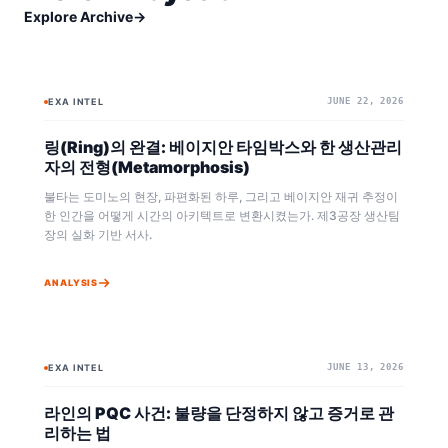
Explore Archive
→
EXA INTEL
JUNE 22, 2026
BAYESIAN
베이지안
링(Ring)의 완결: 베이지안 타임박스와 한 생산관리
자의 전형(Metamorphosis)
불타는 도미노의 현장, 파편화된 하루, 그리고 베이지안 재귀 추정이
한 인간을 어떻게 시간의 아키텍트로 변환시켰는가. 제3공장 생산팀
장의 실화 기반 서사.
ANALYSIS
EXA INTEL
JUNE 13, 2026
BAYESIAN
EXA OMNI+
라인의 PQC 사건: 불량을 단정하지 않고 증거로 관
리하는 법