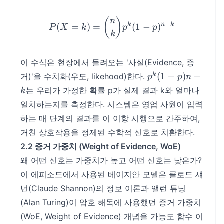
P(X=k) = {n \choose k} p
(
)
n
−
k
n
k
(
=
)
=
(
1
−
)
P
X
k
p
p
k
이 수식은 현장에서 들려오는 '사실(Evidence, 증
p^k(1-
k
(
1
−
)
−
거)'을 수치화(우도, likehood)한다.
p
p
n
p)n-k
는 우리가 가정한 확률 p가 실제 결과 k와 얼마나
k
일치하는지를 측정한다. 시스템은 영업 사원이 입력
하는 매 단계의 결과를 이 이항 시행으로 간주하여,
거친 상호작용을 정제된 수학적 신호로 치환한다.
2.2 증거 가중치 (Weight of Evidence, WoE)
왜 어떤 신호는 가중치가 높고 어떤 신호는 낮은가?
이 에피소드에서 사용된 베이지안 모델은 클로드 섀
넌(Claude Shannon)의 정보 이론과 앨런 튜닝
(Alan Turing)이 암호 해독에 사용했던 증거 가중치
(WoE, Weight of Evidence) 개념을 가능도 함수 이