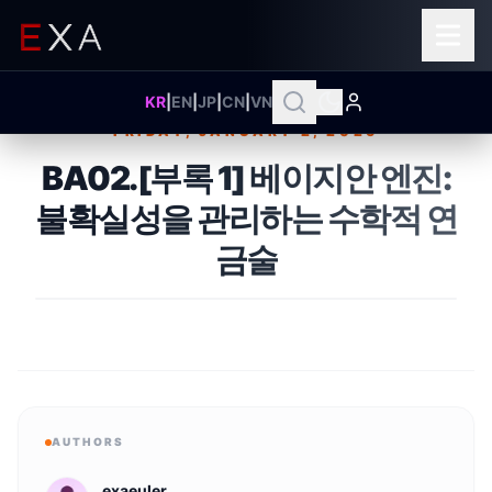
KR
|
EN
|
JP
|
CN
|
VN
FRIDAY, JANUARY 2, 2026
Published on
BA02.[부록 1] 베이지안 엔진:
불확실성을 관리하는 수학적 연
금술
AUTHORS
exaeuler