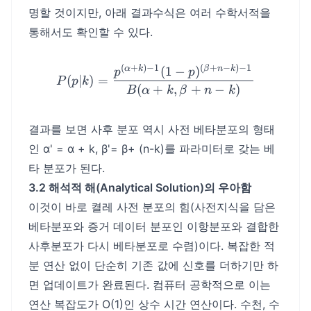
명할 것이지만, 아래 결과수식은 여러 수학서적을
통해서도 확인할 수 있다.
(
+
)
−
1
(
+
−
)
−
1
P(p|k) = \frac{p^{(\alph
α
k
β
n
k
(
1
−
)
p
p
(
∣
)
=
P
p
k
(
+
,
+
−
)
B
α
k
β
n
k
결과를 보면 사후 분포 역시 사전 베타분포의 형태
인 α' = α + k, β'= β+ (n-k)를 파라미터로 갖는 베
타 분포가 된다.
3.2 해석적 해(Analytical Solution)의 우아함
이것이 바로 켤레 사전 분포의 힘(사전지식을 담은
베타분포와 증거 데이터 분포인 이항분포와 결합한
사후분포가 다시 베타분포로 수렴)이다. 복잡한 적
분 연산 없이 단순히 기존 값에 신호를 더하기만 하
면 업데이트가 완료된다. 컴퓨터 공학적으로 이는
연산 복잡도가 O(1)인 상수 시간 연산이다. 수천, 수