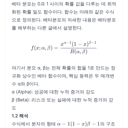
베타 분포는 0과 1 사이의 확률 값을 다루는 데 최적
화된 확률 밀도 함수이다. 함수는 아래와 같은 수식
으로 정의된다. 베타분포의 자세한 내용은 베타분포
를 해부하는 다른 글에서 설명한다.
−
1
−
1
α
β
(
1
−
)
f(x; \alpha, \beta) = \fr
x
x
(
;
,
)
=
f
x
α
β
(
,
)
B
α
β
여기서 분모 α, β는 전체 확률의 합을 1로 만드는 정
규화 상수인 베타 함수이며, 핵심 동력은 두 매개변
수 α와 β이다.
α (Alpha): 성공에 대한 누적 증거의 강도
β (Beta): 리스크 또는 실패에 대한 누적 증거의 강
도
1.2 해석
α-1(1-
−
1
(
1
−
)
−
1
수식에서 분자의 형태
의 구조
α
x
β