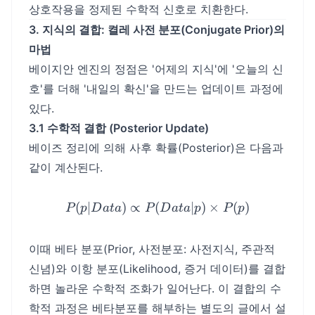
상호작용을 정제된 수학적 신호로 치환한다.
3. 지식의 결합: 켤레 사전 분포(Conjugate Prior)의
마법
베이지안 엔진의 정점은 '어제의 지식'에 '오늘의 신
호'를 더해 '내일의 확신'을 만드는 업데이트 과정에
있다.
3.1 수학적 결합 (Posterior Update)
베이즈 정리에 의해 사후 확률(Posterior)은 다음과
같이 계산된다.
(
∣
)
∝
(
P(p|Data) \propto P(Data|
∣
)
×
(
)
P
p
D
a
t
a
P
D
a
t
a
p
P
p
이때 베타 분포(Prior, 사전분포: 사전지식, 주관적
신념)와 이항 분포(Likelihood, 증거 데이터)를 결합
하면 놀라운 수학적 조화가 일어난다. 이 결합의 수
학적 과정은 베타분포를 해부하는 별도의 글에서 설