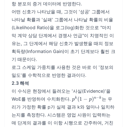
항 분포의 증거 데이터에 반영한다.
어떤 신호가 나타났을 때, 그것이 '성공' 그룹에서
나타날 확률과 '실패' 그룹에서 나타날 확률의 비율
(Likelihood Ratio)을 로그(log)화한 것으로 "마지
막 계약 상담 단계에서 경쟁사 언급"이 치명적인 이
유는, 그 단계에서 해당 신호가 발생했을 때의 정보
획득량(Information Gain)이 초기 단계보다 훨씬 크
기 때문이다.
로그 스케일 가중치를 사용한 것은 바로 이 '정보의
밀도'를 수학적으로 반영한 결과이다.
2.3 해석
이 수식은 현장에서 들려오는 '사실(Evidence)'을
p^k(1-
−
k
n
k
(
1
−
)
WoE를 반영하여 수치화한다.
는 우
p
p
p)^{n-
리가 가정한 확률 p가 실제 결과 k와 얼마나 일치하
k}
는지를 측정한다. 시스템은 영업 사원이 입력하는
매 단계의 결과를 이 이항 시행으로 간주하여, 거친